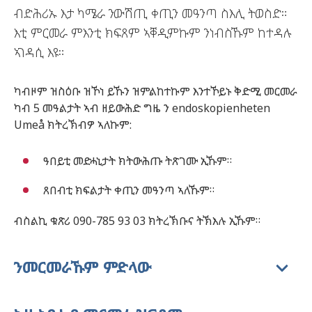
ብድሕሪኡ እታ ካሜራ ንውሽጢ ቀጢን መዓንጣ ስእሊ ትወስድ።
እቲ ምርመራ ምእንቲ ክፍጸም ኣቐዲምኩም ንነብስኹም ከተዳሉ
ኣገዳሲ እዩ።
ካብዞም ዝስዕቡ ዝኾነ ይኹን ዝምልከተኩም እንተኾይኑ ቅድሚ መርመራ
ካብ 5 መዓልታት ኣብ ዘይውሕድ ግዜ ን endoskopienheten
Umeå ክትረኽብዎ ኣለኩም:
ዓበይቲ መድሓኒታት ክትውሕጡ ትጽገሙ ኢኹም።
ጸበብቲ ክፍልታት ቀጢን መዓንጣ ኣለኹም።
ብስልኪ ቁጽሪ 090-785 93 03 ክትረኽቡና ትኽእሉ ኢኹም።
ንመርመራኹም ምድላው