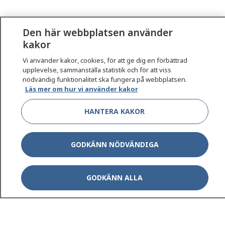
Den här webbplatsen använder
kakor
Vi använder kakor, cookies, för att ge dig en förbättrad
1177
–
tryggt om din hälsa och vård
upplevelse, sammanställa statistik och för att viss
nödvändig funktionalitet ska fungera på webbplatsen.
Läs mer om hur vi använder kakor
På 1177.se får du råd om hälsa och information om
sjukdomar och vilka mottagningar du kan kontakta.
HANTERA KAKOR
Logga in för att läsa din journal och göra dina
vårdärenden. Ring telefonnummer 1177 för
sjukvårdsrådgivning dygnet runt.
GODKÄNN NÖDVÄNDIGA
1177 ger dig råd när du vill må bättre.
GODKÄNN ALLA
Show co
1177 på flera språk