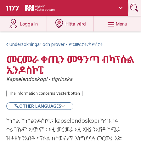
Du har valt region
Västerbotten
.
To start page for 1177
at 1177.se
at 1177.se
Menu
Logga in
Hitta vård
Undersökningar och prover - ምርመራታት/ቅምሶታት
መርመራ ቀጢን መዓንጣ ብካፕሱል
ኢንዶስኮፒ
Kapselendoskopi - tigrinska
The information concerns Västerbotten
The information concerns Västerbotten
OTHER LANGUAGES
ካፕሱል ካፕሰልንዶስኮፒ፡ kapselendoskopi ክትገብሩ
ቀሪብኹም ኣለኹም። እዚ መርመራ እዚ ኣዝያ ንእሽቶ ካሜራ
ዝሓዘት ንእሽቶ ካፕሱል ክትውሕጥ እትግደደሉ መርመራ እዩ።