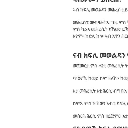
ኣብ ክፍሊ መወልዳን መሕረስቲ ይሰ
መሕረስቲ መብዛሕትኡ ግዜ ምስ ካል
ምስ ካልእ መሕረሲት ክኸውን ይኽእ
እዮም። ከድሊ ከሎ ኣብ እዋን ሕር
ናብ ክፍሊ መወልዳን
መጀመርታ ምስ ሓንቲ መሕረሲት 
ጥዕናኺ ከመይ ከም ዘለኽን ከመይ
እታ መሕረሲት እቲ ሕርሲ ብግቡእ 
ከምኡ ምስ ዝኸውን ኣብቲ ክፍሊ 
መስርሕ ሕርሲ ምስ ዘይጅምር፡ እ