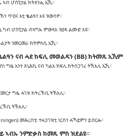
ዜ ኣብ ሆስፒታል ክትጸንሒ ኢኺ።
ን ጥዕና እቲ ቈልዓን እዩ ዝውስኖ።
 ካብ ሆስፒታል ብኣግኡ ምውጻእ ዝያዳ ልሙድ እዩ።
ዓልታት ንመርመራ ክትምለሲ ኢኺ።
 ቈልዓን ናብ ሓደ ክፍሊ መወልዳን (BB) ክትመጹ ኢኺም
ሰነ ግዜ እንተ ጸኒሕኪ ናብ ካልእ ክፍሊ ክትሰጋገሪ ትኽእሊ ኢኺ።
ጀመርታ ግዜ ሓገዝ ክትረኽቢ ትኽእሊ።
ትረኽቢ ትኽእሊ።
lningen) መሕረስቲ፡ ተሓጋገዝቲ ነርስን ሓኻይምን ይሰርሑ።
ወይ ኣብኡ ንምድቃስ ክመጹ ምስ ዝደልዩ።