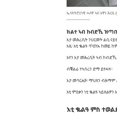
Förstora bilden
ኤለክትሮኒካዊ ሓለዋ ኣብ እዋን ሕርሲ (
ክልተ ኣብ ከብድኺ ዝጣበ
እታ መሕረሲት ንህርመት ልቢ ናይቲ
እዚ፡ እቲ ቈልዓ ጥዕንኡ ከመይ ከ
እተን እታ መሕረሲት ኣብ ከብድኺ
ብቑልፊ ተኣሰረን ድማ ይተሓዛ።
እታ መሳርሒት፡ ማህጸን ብሕማም
እቲ ምዕቃን ነቲ ቈልዓ ኣይጸልዎን እ
እቲ ቈልዓ ምስ ተወል