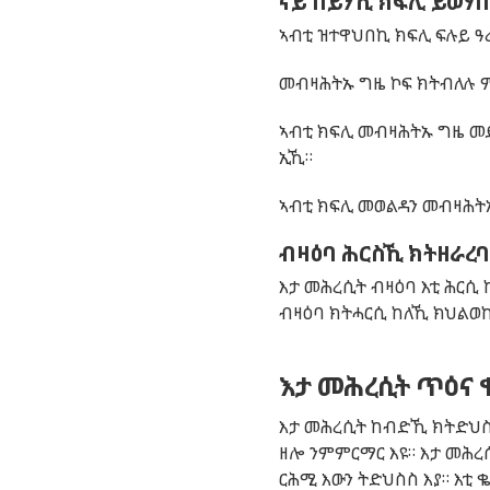
ናይ በይንኺ ክፍሊ ይወሃ
ኣብቲ ዝተዋህበኪ ክፍሊ ፍሉይ ዓ
መብዛሕትኡ ግዜ ኮፍ ክትብለሉ ም
ኣብቲ ክፍሊ መብዛሕትኡ ግዜ መደ
ኢኺ።
ኣብቲ ክፍሊ መወልዳን መብዛሕት
ብዛዕባ ሕርስኺ ክትዘራረባ
እታ መሕረሲት ብዛዕባ እቲ ሕርሲ 
ብዛዕባ ክትሓርሲ ከለኺ ክህልወኪ
እታ መሕረሲት ጥዕና
እታ መሕረሲት ከብድኺ ክትድህስ
ዘሎ ንምምርማር እዩ። እታ መሕረ
ርሕሚ እውን ትድህስስ እያ። እቲ 