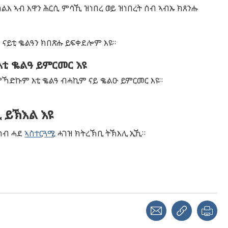
ልእ ኣብ እዋን ሕርሲ ምሳኺ ዝነበረ ወይ ዝነበረት ሰብ ኣብኡ ክጸንሑ
 ናይቲ ቈልዓን ክበጽሑ ይፍቀደሎም እዩ።
ቲ ቈልዓ ይምርመር እዩ
 ምኻድኩም እቲ ቈልዓ ብሓኪም ናይ ቈልዑ ይምርመር እዩ።
 ይኽእል እዩ
 ካብ ሓደ
ኣስተርጓሚ
ሓገዝ ክትረኽቢ ትኽእሊ ኢኺ።
Share with a friend
Copy link
Pri