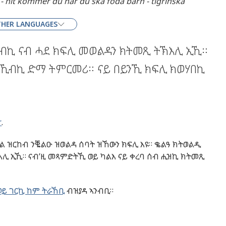
- hit kommer du när du ska föda barn - tigrinska
HER LANGUAGES
ረብኪ ናብ ሓደ ክፍሊ መወልዳን ክትመጺ ትኽእሊ ኢኺ።
ራኺብኪ ድማ ትምርመሪ። ናይ በይንኺ ክፍሊ ክወሃበኪ
r
.
ታል ዝርከብ ንቘልዑ ዝወልዳ ሰባት ዝኸውን ክፍሊ እዩ። ቈልዓ ክትወልዲ
ሊ ኢኺ። ናብ’ዚ መጻምድትኺ ወይ ካልእ ናይ ቀረባ ሰብ ሒዝኪ ክትመጺ
መይ ገርኪ ከም ትራኸቢ
ብዝያዳ ኣንብቢ።