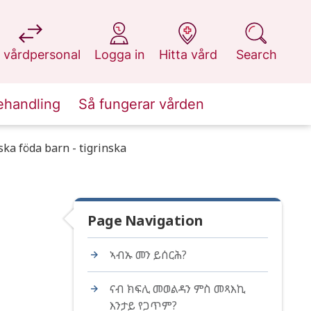
at 1177.se
at 1177.se
at 1177.se
at 1177.se
 vårdpersonal
Logga in
Hitta vård
Search
ehandling
Så fungerar vården
ka föda barn - tigrinska
Page Navigation
ኣብኡ መን ይሰርሕ?
ናብ ክፍሊ መወልዳን ምስ መጻእኪ
እንታይ የጋጥም?