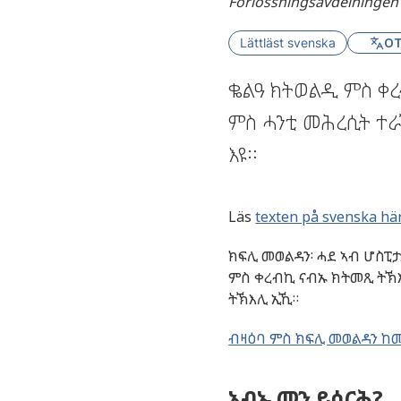
Förlossningsavdelningen 
OT
Lättläst svenska
ቈልዓ ክትወልዲ ምስ ቀ
ምስ ሓንቲ መሕረሲት ተ
እዩ።
Läs
texten på svenska hä
ክፍሊ መወልዳን፡ ሓደ ኣብ ሆስፒ
ምስ ቀረብኪ ናብኡ ክትመጺ ትኽእ
ትኽእሊ ኢኺ።
ብዛዕባ ምስ ክፍሊ መወልዳን ከ
ኣብኡ መን ይሰርሕ?