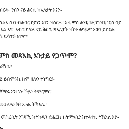
ርሓ። ንሰን ናይ ሕርሲ ክኢላታት እየን።
እ ሰብ ብሓባር ኮይነን እየን ዝሰርሓ። እዚ ምስ ሓንቲ ተሓጋገዝቲ ነርስ ወይ
ል እዩ። ኣብቲ ክፍሊ ናይ ሕርሲ ክኢላታት ዝኾኑ ሓካይም እውን ይሰርሑ
ሲ ይሳተፉ እዮም።
 ምስ መጻእኪ እንታይ የጋጥም?
ትራኸቢ።
 ይስምዓኪ ከም ዘሎን ትነግርያ።
ጀሚሩ እንተ’ሎ ኾይኑ ትምርምር።
መወልዳን ክትጸንሒ ትኽእሊ።
ታ መሕረሲት ንገዛኺ ክትከዲን ድሒርኪ ክትምለሲን ክትሓተኪ ትኽእል እያ።