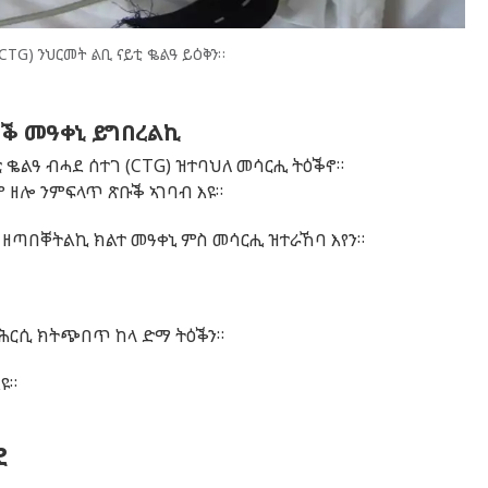
CTG) ንህርመት ልቢ ናይቲ ቈልዓ ይዕቅን።
ቕ መዓቀኒ ይግበረልኪ
 ቈልዓ ብሓደ ሰተገ (CTG) ዝተባህለ መሳርሒ ትዕቕኖ።
ም ዘሎ ንምፍላጥ ጽቡቕ ኣገባብ እዩ።
 ዘጣበቐትልኪ ክልተ መዓቀኒ ምስ መሳርሒ ዝተራኸባ እየን።
 ሕርሲ ክትጭበጥ ከላ ድማ ትዕቕን።
ዩ።
ደ