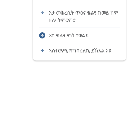
እታ መሕረሲት ጥዕና ቈልዓ ከመይ ከም
ዘሎ ትምርምሮ
እቲ ቈልዓ ምስ ተወልደ
ኣስተርጓሚ ክግበረልኪ ይኽእል እዩ