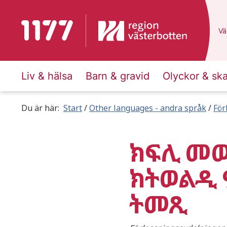
To start page for 1177
Du
Väl
Liv & hälsa
Barn & gravid
Olyckor & sk
Du är här:
Start
Other languages - andra språk
För
ክፍሊ መወ
ክትወልዲ 
ትመጺ