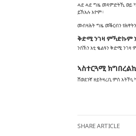
ሓደ ሓደ ግዜ መጻምድትኺ ወይ ካ
ይኽእሉ እዮም።
መብዛሕት ግዜ መቕርብን የሕዋትን
ቅድሚ ንገዛ ምኻድኩም እ
ንስኽን እቲ ቈልዓን ቅድሚ ንገዛ
ኣስተርጓሚ ክግበረልኪ
ሽወደንኛ ዘይትዛረቢ ምስ እትኾኒ
SHARE ARTICLE