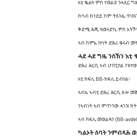
እቲ ቈልዓ ምስ ተወልደ ንሓጺር ግ
ክሳብ ክንደይ ከም ትጸንሒ ጥዕናኽ
ቅድሚ ሕጂ ዝወለድኪ ምስ እትኾኒ
ኣብ ከምኡ ኵነት ድሕሪ ቁሩብ መ
ሓደ ሓደ ግዜ ንስኽን እቲ
ድሕሪ ሕርሲ ኣብ ሆስፒታል ንዝተወ
እቲ ክፍሊ BB-ክፍሊ ይብሃል።
ኣብኡ ኣብቲ ድሕሪ ሕርሲ ዘሎ መ
ንኣብነት ኣብ ምጥባው ሓገዝ ክ
ኣብ ክፍሊ መወልዳን (BB-avde
ካልኦት ሰባት ንምብጻሕ 