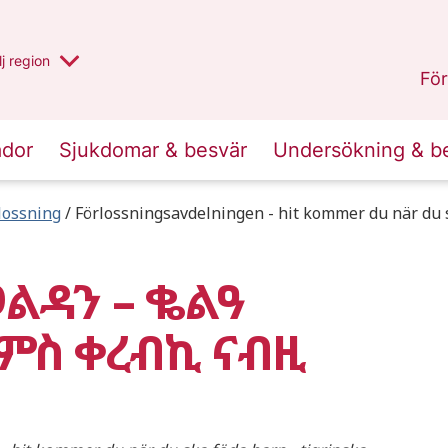
 har valt region
j
en annan
region
Västerbotten
.
För
ador
Sjukdomar & besvär
Undersökning & b
lossning
Förlossningsavdelningen - hit kommer du när du s
ልዳን – ቈልዓ
ምስ ቀረብኪ ናብዚ