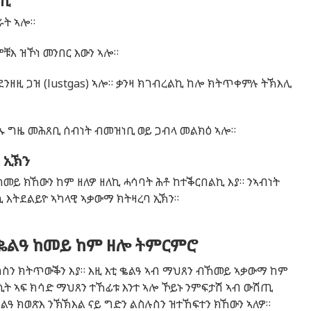
በኪ
ራት ኣሎ።
ቹእ ዝኾነ መንበር እውን ኣሎ።
ንዘዚ ጋዝ (lustgas) ኣሎ። ቃንዛ ክገብረልኪ ከሎ ክትጥቀምሉ ትኽእሊ
ኡ ግዜ መሕጸቢ ሰብነት ብመዝነቢ ወይ ጋብላ መልክዕ ኣሎ።
 ኢኽን
ከመይ ክኸውን ከም ዘለዎ ዘለኪ ሓሳባት ሕቶ ከተቕርበልኪ እያ። ንኣብነት
 እትደልይዮ ኣካላዊ ኣቃውማ ክትዛረባ ኢኽን።
 ቈልዓ ከመይ ከም ዘሎ ትምርምሮ
ስን ክትጥውቕን እያ። እዚ እቲ ቈልዓ ኣብ ማህጸን ብኸመይ ኣቃውማ ከም
ሲት ኣፍ ክሳድ ማህጸን ተኸፊቱ እንተ ኣሎ ኾይኑ ንምፍታሽ ኣብ ውሽጢ
ቈልዓ ክወጽእ ንኽኽእል ናይ ግድን ልስሉስን ዝተኸፍተን ክኸውን ኣለዎ።