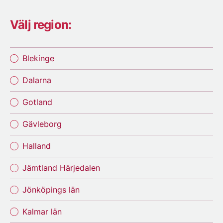
Välj region:
Blekinge
Dalarna
Gotland
Gävleborg
Halland
Jämtland Härjedalen
Jönköpings län
Kalmar län