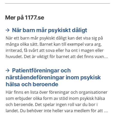
Mer på 1177.se
När barn mår psykiskt dåligt
När ett barn mår psykiskt dåligt kan det visa sig på
många olika sätt. Barnet kan till exempel vara arg,
irriterad, få svårt att sova eller ha ont i magen eller
huvudet. Det är viktigt för barnet att det finns vuxna
som lyssnar och ger stöd. Ibland behövs också stöd
och hjälp från sjukvården eller kommunen.
Patientföreningar och
närståendeföreningar inom psykisk
hälsa och beroende
Här finns en lista över föreningar och organisationer
som erbjuder olika form av stöd inom psykisk hälsa
och beroende. Det spelar ingen roll var du bor i
landet. Du behöver inte heller vara medlem för att ta