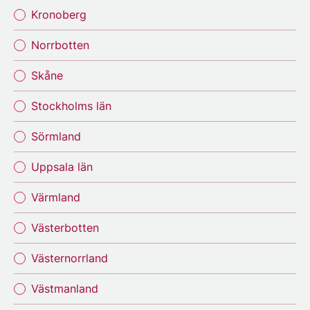
Kronoberg
Norrbotten
Skåne
Stockholms län
Sörmland
Uppsala län
Värmland
Västerbotten
Västernorrland
Västmanland