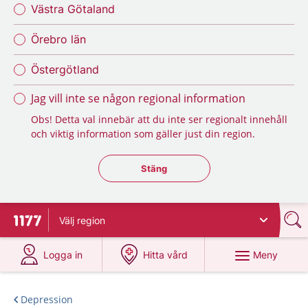
Västra Götaland
Örebro län
Östergötland
Jag vill inte se någon regional information
Obs! Detta val innebär att du inte ser regionalt innehåll
och viktig information som gäller just din region.
Stäng regionsväljaren
Stäng
Välj
region
Till startsidan för 1177
på 1177.se
på 1177.se
Meny
Logga in
Hitta vård
Depression