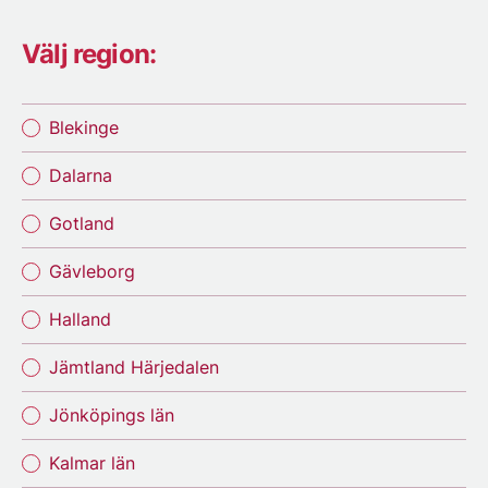
Välj region:
Blekinge
Dalarna
Gotland
Gävleborg
Halland
Jämtland Härjedalen
Jönköpings län
Kalmar län