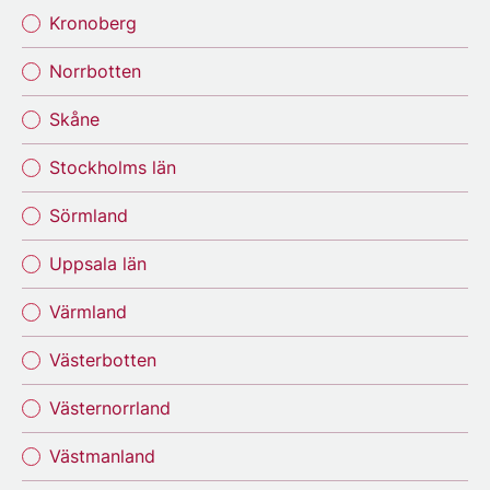
Kronoberg
Norrbotten
Skåne
Stockholms län
Sörmland
Uppsala län
Värmland
Västerbotten
Västernorrland
Västmanland