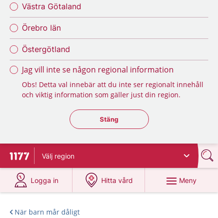
Västra Götaland
Örebro län
Östergötland
Jag vill inte se någon regional information
Obs! Detta val innebär att du inte ser regionalt innehåll
och viktig information som gäller just din region.
Stäng regionsväljaren
Stäng
Välj
region
Till startsidan för 1177
på 1177.se
på 1177.se
Meny
Logga in
Hitta vård
När barn mår dåligt