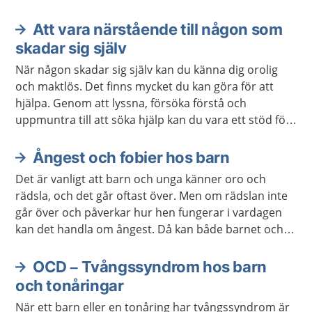
Att vara närstående till någon som
skadar sig själv
När någon skadar sig själv kan du känna dig orolig
och maktlös. Det finns mycket du kan göra för att
hjälpa. Genom att lyssna, försöka förstå och
uppmuntra till att söka hjälp kan du vara ett stöd för
den som mår dåligt. Ibland kan du själv behöva hjälp
för att orka vara ett bra stöd.
Ångest och fobier hos barn
Det är vanligt att barn och unga känner oro och
rädsla, och det går oftast över. Men om rädslan inte
går över och påverkar hur hen fungerar i vardagen
kan det handla om ångest. Då kan både barnet och
du som är vuxen behöva hjälp och stöd. Ibland
behövs behandling.
OCD – Tvångssyndrom hos barn
och tonåringar
När ett barn eller en tonåring har tvångssyndrom är