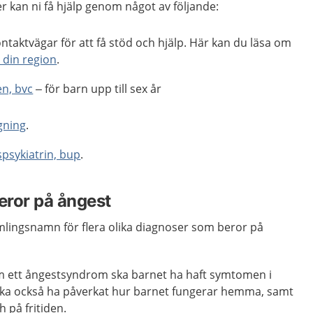
 kan ni få hjälp genom något av följande:
ontaktvägar för att få stöd och hjälp. Här kan du läsa om
i din region
.
n, bvc
– för barn upp till sex år
ning
.
psykiatrin, bup
.
eror på ångest
lingsnamn för flera olika diagnoser som beror på
om ett ångestsyndrom ska barnet ha haft symtomen i
ska också ha påverkat hur barnet fungerar hemma, samt
 på fritiden.