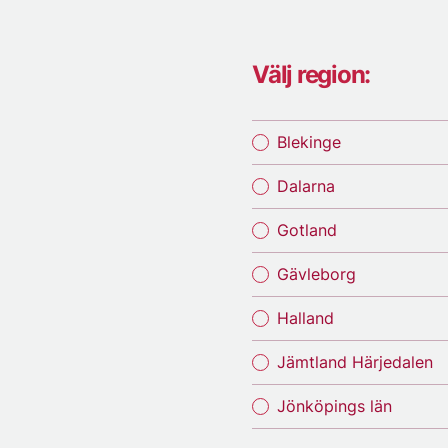
Välj region:
Blekinge
Dalarna
Gotland
Gävleborg
Halland
Jämtland Härjedalen
Jönköpings län