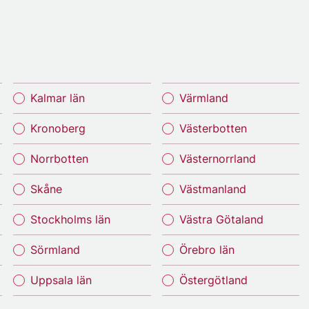
Kalmar län
Värmland
Kronoberg
Västerbotten
Norrbotten
Västernorrland
Skåne
Västmanland
Stockholms län
Västra Götaland
Sörmland
Örebro län
Uppsala län
Östergötland