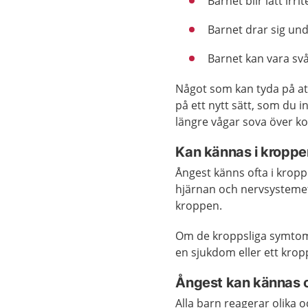
Barnet blir lätt irri
Barnet drar sig un
Barnet kan vara svå
Något som kan tyda på att
på ett nytt sätt, som du i
längre vågar sova över k
Kan kännas i kroppe
Ångest känns ofta i kropp
hjärnan och nervsystemet
kroppen.
Om de kroppsliga symtome
en sjukdom eller ett kropp
Ångest kan kännas o
Alla barn reagerar olika o