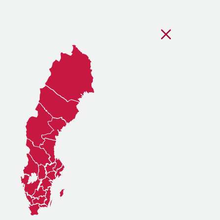
Stäng regionsvälj