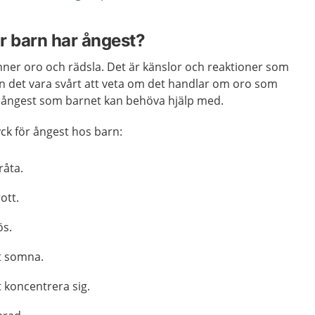
r barn har ångest?
änner oro och rädsla. Det är känslor och reaktioner som
an det vara svårt att veta om det handlar om oro som
r ångest som barnet kan behöva hjälp med.
yck för ångest hos barn:
råta.
ott.
ös.
tt somna.
t koncentrera sig.