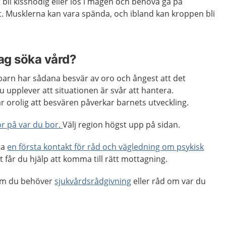
 bli kissnödig eller lös i magen och behöva gå på
gt. Musklerna kan vara spända, och ibland kan kroppen bli
jag söka vård?
barn har sådana besvär av oro och ångest att det
 upplever att situationen är svår att hantera.
 orolig att besvären påverkar barnets utveckling.
r på var du bor.
Välj region högst upp på sidan.
ta
en första kontakt för råd och vägledning om psykisk
 får du hjälp att komma till rätt mottagning.
 om du behöver
sjukvårdsrådgivning
eller råd om var du