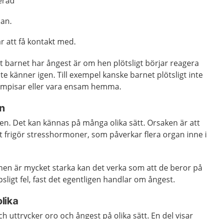
terad
dan.
r att få kontakt med.
 barnet har ångest är om hen plötsligt börjar reagera
nte känner igen. Till exempel kanske barnet plötsligt inte
ompisar eller vara ensam hemma.
n
en. Det kan kännas på många olika sätt. Orsaken är att
 frigör stresshormoner, som påverkar flera organ inne i
n är mycket starka kan det verka som att de beror på
sligt fel, fast det egentligen handlar om ångest.
lika
ch uttrycker oro och ångest på olika sätt. En del visar