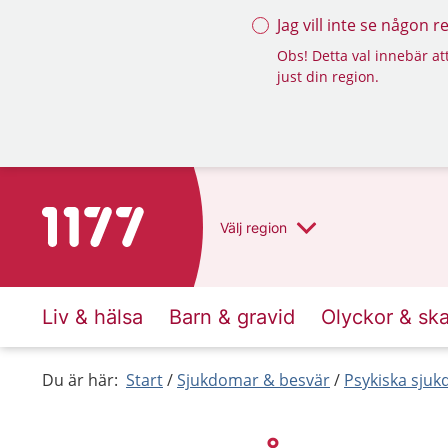
Jag vill inte se någon 
Obs! Detta val innebär att
just din region.
Till startsidan för 1177
Välj
region
Liv & hälsa
Barn & gravid
Olyckor & sk
Du är här:
Start
Sjukdomar & besvär
Psykiska sju