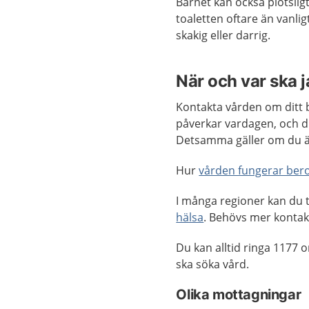
Barnet kan också plötsligt
toaletten oftare än vanli
skakig eller darrig.
När och var ska 
Kontakta vården om ditt 
påverkar vardagen, och du
Detsamma gäller om du är
Hur
vården fungerar bero
I många regioner kan du 
hälsa
. Behövs mer kontakt
Du kan alltid ringa 1177
ska söka vård.
Olika mottagningar