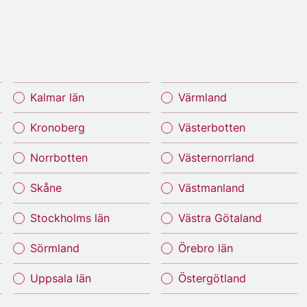
Kalmar län
Värmland
Kronoberg
Västerbotten
Norrbotten
Västernorrland
Skåne
Västmanland
Stockholms län
Västra Götaland
Sörmland
Örebro län
Uppsala län
Östergötland