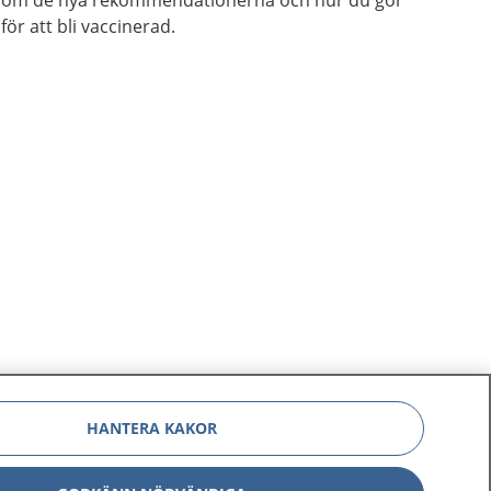
om de nya rekommendationerna och hur du gör
för att bli vaccinerad.
HANTERA KAKOR