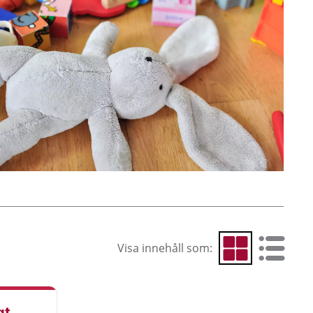
Visa innehåll som:
Visa som rutnät
Visa som 
gt