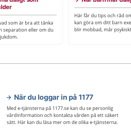
älder
Här får du tips och råd o
kan göra om ditt barn ex
vad som är bra att tänka
blir mobbad, mår psykiskt 
n separation eller om du
går igenom en sorg eller fa
sjukdom.
på något sätt.
När du loggar in på 1177
Med e-tjänsterna på 1177.se kan du se personlig
vårdinformation och kontakta vården på ett säkert
sätt. Här kan du läsa mer om de olika e-tjänsterna.