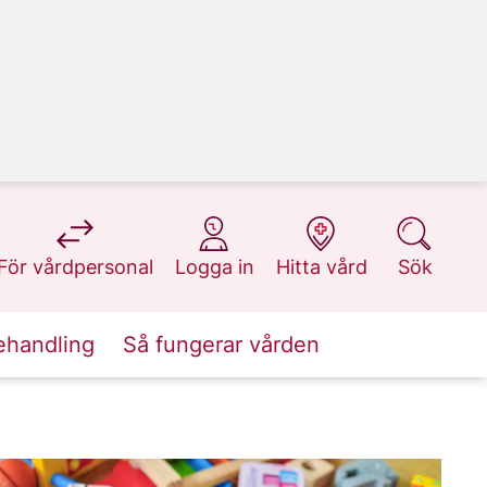
på 1177.se
på 1177.se
på 1177.se
på 1177.se
För vårdpersonal
Logga in
Hitta vård
Sök
ehandling
Så fungerar vården