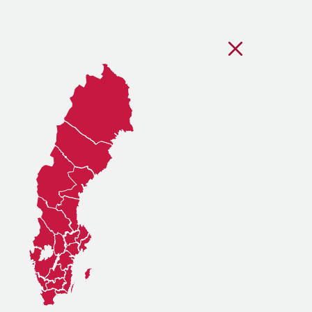
Stäng regionsvälj