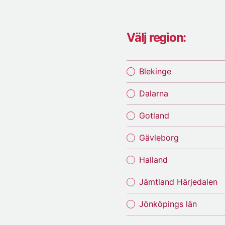
Välj region:
Blekinge
Dalarna
Gotland
Gävleborg
Halland
Jämtland Härjedalen
Jönköpings län