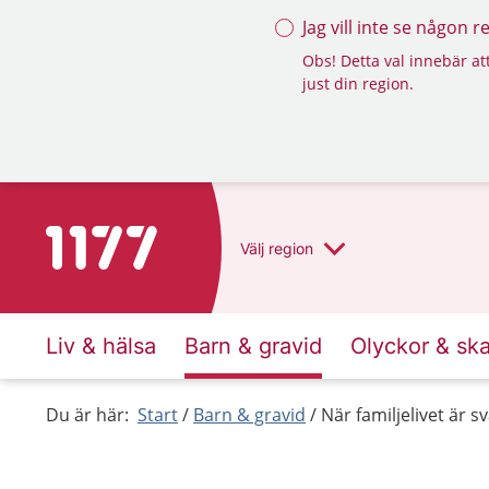
Jag vill inte se någon 
Obs! Detta val innebär att
just din region.
Till startsidan för 1177
Välj
region
Liv & hälsa
Barn & gravid
Olyckor & sk
Du är här:
Start
Barn & gravid
När familjelivet är sv