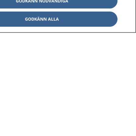
GODKÄNN NÖDVÄNDIGA
GODKÄNN ALLA