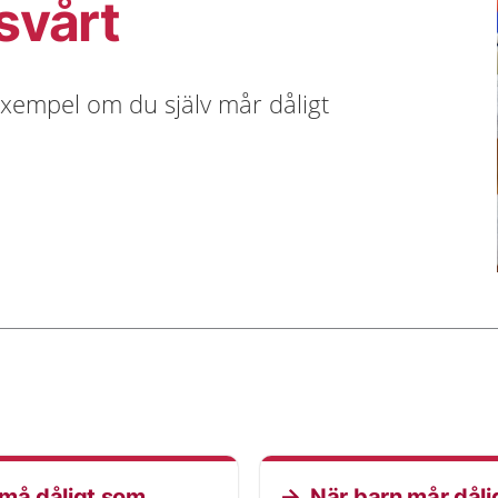
 svårt
 exempel om du själv mår dåligt
 må dåligt som
När barn mår dåli