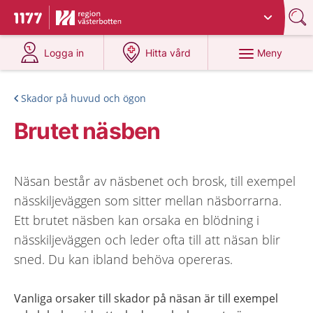
Du har valt region
Västerbotten
.
Till startsidan för 1177
på 1177.se
på 1177.se
Meny
Logga in
Hitta vård
Skador på huvud och ögon
Brutet näsben
Näsan består av näsbenet och brosk, till exempel
nässkiljeväggen som sitter mellan näsborrarna.
Ett brutet näsben kan orsaka en blödning i
nässkiljeväggen och leder ofta till att näsan blir
sned. Du kan ibland behöva opereras.
Vanliga orsaker till skador på näsan är till exempel