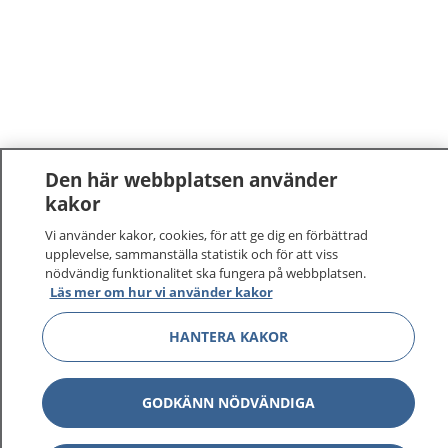
Den här webbplatsen använder
kakor
1177
–
tryggt om din hälsa och vård
Vi använder kakor, cookies, för att ge dig en förbättrad
upplevelse, sammanställa statistik och för att viss
På 1177.se får du råd om hälsa och information om
nödvändig funktionalitet ska fungera på webbplatsen.
Läs mer om hur vi använder kakor
sjukdomar och vilka mottagningar du kan kontakta.
Logga in för att läsa din journal och göra dina
HANTERA KAKOR
vårdärenden. Ring telefonnummer 1177 för
sjukvårdsrådgivning dygnet runt.
1177 ger dig råd när du vill må bättre.
GODKÄNN NÖDVÄNDIGA