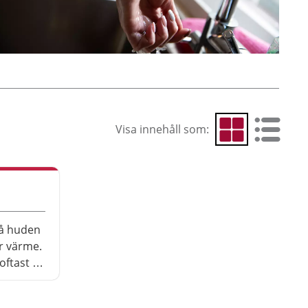
Visa innehåll som:
Visa som rutnät
Visa som 
å huden
er värme.
oftast av
rt bränd
khus.