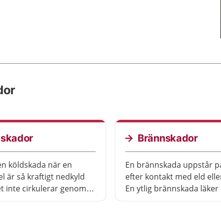
dor
dskador
Brännskador
 en köldskada när en
En brännskada uppstår p
l är så kraftigt nedkyld
efter kontakt med eld ell
et inte cirkulerar genom
En ytlig brännskada läker 
kallas för att förfrysa
sig själv, men blir du svå
len. Det är vanligast att
behöver du få vård på sju