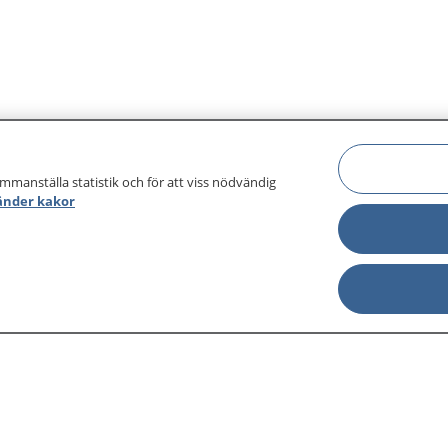
ammanställa statistik och för att viss nödvändig
änder kakor
sjukdomar och
Other languages
sa din journal
Lättläst svenska
 för