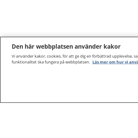
Den här webbplatsen använder kakor
Vi använder kakor, cookies, för att ge dig en förbättrad upplevelse, s
funktionalitet ska fungera på webbplatsen.
Läs mer om hur vi anv
1177
–
tryggt om din hälsa och vård
På 1177.se får du råd om hälsa och information om 
vilka mottagningar du kan kontakta. Logga in för att lä
och göra dina vårdärenden. Ring telefonnummer 1177
sjukvårdsrådgivning dygnet runt.
1177 ger dig råd när du vill må bättre.