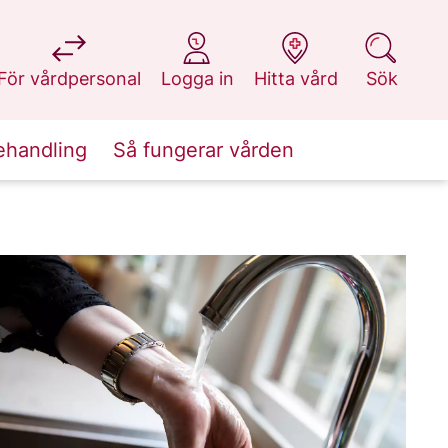
på 1177.se
på 1177.se
på 1177.se
på 1177.se
För vårdpersonal
Logga in
Hitta vård
Sök
ehandling
Så fungerar vården