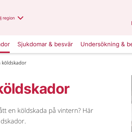
 har valt region
j
en annan
region
Västerbotten
.
ador
Sjukdomar & besvär
Undersökning & b
 köldskador
köldskador
fått en köldskada på vintern? Här
ldskador.