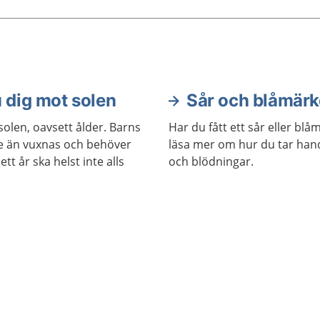
kador på utsatta ställen
erna, fötterna, öronen,
h kinderna.
 dig mot solen
Sår och blåmär
olen, oavsett ålder. Barns
Har du fått ett sår eller bl
e än vuxnas och behöver
läsa mer om hur du tar hand
tt år ska helst inte alls
och blödningar.