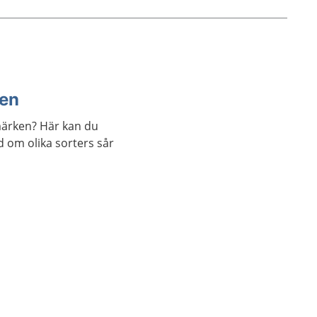
ken
åmärken? Här kan du
 om olika sorters sår