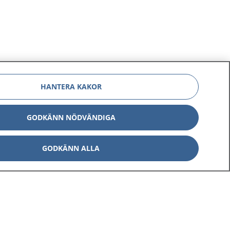
HANTERA KAKOR
GODKÄNN NÖDVÄNDIGA
GODKÄNN ALLA
Om 1177
Kontakt
E-tjänster
Press
Aktuellt
Digital tillgänglighet