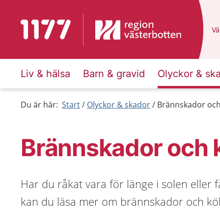
Till startsidan för 1177
Du
Väl
Liv & hälsa
Barn & gravid
Olyckor & sk
Du är här:
Start
Olyckor & skador
Brännskador och
Brännskador och 
Har du råkat vara för länge i solen eller 
kan du läsa mer om brännskador och kö