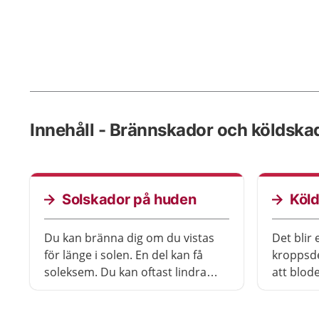
Innehåll - Brännskador och köldska
Solskador på huden
Köl
Du kan bränna dig om du vistas
Det blir
för länge i solen. En del kan få
kroppsde
soleksem. Du kan oftast lindra
att blod
besvären själv.
den. Det 
kroppsde