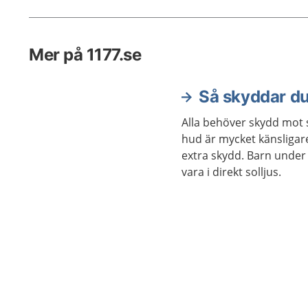
få kölds
som händ
näsan oc
Mer på 1177.se
Så skyddar du
Alla behöver skydd mot s
hud är mycket känsligar
extra skydd. Barn under e
vara i direkt solljus.