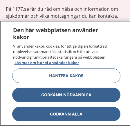
På 1177.se får du råd om hälsa och information om
sjukdomar och vilka mottagningar du kan kontakta.
Logga in för att läsa din journal och göra dina
Den här webbplatsen använder
vårdärenden. Ring telefonnummer 1177 för
kakor
sjukvårdsrådgivning dygnet runt.
1177 ger dig råd när du vill må bättre.
Vi använder kakor, cookies, för att ge dig en förbättrad
upplevelse, sammanställa statistik och för att viss
nödvändig funktionalitet ska fungera på webbplatsen.
Läs mer om hur vi använder kakor
HANTERA KAKOR
Visa inn
1177 på flera språk
GODKÄNN NÖDVÄNDIGA
Visa inn
Om 1177
Visa inn
Kontakt
GODKÄNN ALLA