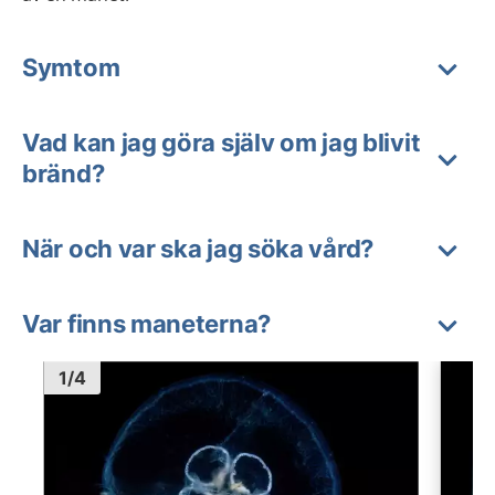
Symtom
Vad kan jag göra själv om jag blivit
bränd?
När och var ska jag söka vård?
Var finns maneterna?
Bild
1
Bild
1
1
/
4