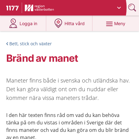
Du har valt region
Västerbotten
.
Till startsidan för 1177
på 1177.se
på 1177.se
Meny
Logga in
Hitta vård
Bett, stick och växter
Bränd av manet
Maneter finns både i svenska och utländska hav.
Det kan göra väldigt ont om du nuddar eller
kommer nära vissa maneters trådar.
I den här texten finns råd om vad du kan behöva
tänka på om du vistas i områden i Sverige där det
finns maneter och vad du kan göra om du blir bränd
av en manet.