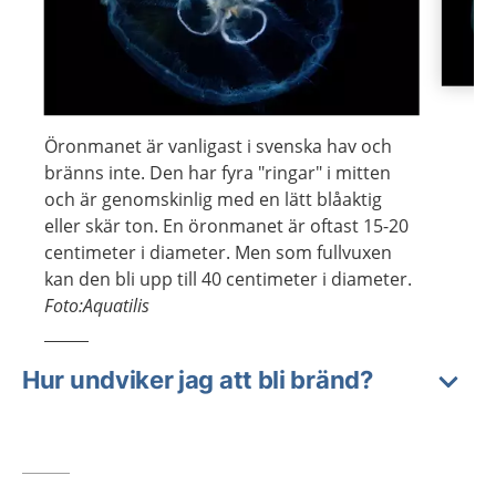
Visa föregående bild
Visa n
Öronmanet är vanligast i svenska hav och
bränns inte. Den har fyra "ringar" i mitten
och är genomskinlig med en lätt blåaktig
eller skär ton. En öronmanet är oftast 15-20
centimeter i diameter. Men som fullvuxen
kan den bli upp till 40 centimeter i diameter.
Foto:Aquatilis
Hur undviker jag att bli bränd?