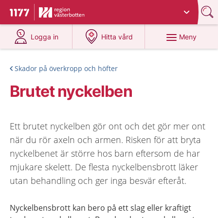
Du har valt region
Västerbotten
.
Till startsidan för 1177
på 1177.se
på 1177.se
Meny
Logga in
Hitta vård
Skador på överkropp och höfter
Brutet nyckelben
Ett brutet nyckelben gör ont och det gör mer ont
när du rör axeln och armen. Risken för att bryta
nyckelbenet är större hos barn eftersom de har
mjukare skelett. De flesta nyckelbensbrott läker
utan behandling och ger inga besvär efteråt.
Nyckelbensbrott kan bero på ett slag eller kraftigt