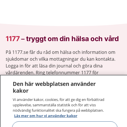
1177
–
tryggt om din hälsa och vård
På 1177.se får du råd om hälsa och information om
sjukdomar och vilka mottagningar du kan kontakta.
Logga in för att läsa din journal och göra dina
vårdärenden. Ring telefonnummer 1177 för
sjukvårdsrådgivning dygnet runt.
Den här webbplatsen använder
1177 ger dig råd när du vill må bättre.
kakor
Vi använder kakor, cookies, för att ge dig en förbättrad
upplevelse, sammanställa statistik och för att viss
nödvändig funktionalitet ska fungera på webbplatsen.
Läs mer om hur vi använder kakor
Visa inn
1177 på flera språk