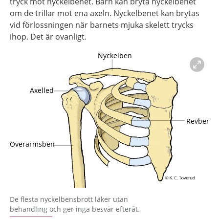
tryck mot nyckelbenet. Barn kan bryta nyckelbenet
om de trillar mot ena axeln. Nyckelbenet kan brytas
vid förlossningen när barnets mjuka skelett trycks
ihop. Det är ovanligt.
Förstora bilden
De flesta nyckelbensbrott läker utan
behandling och ger inga besvär efteråt.