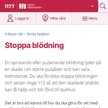
Du har valt region
Västerbotten
.
Till startsidan för 1177
på 1177.se
på 1177.se
Meny
Logga in
Hitta vård
Akuta råd – första hjälpen
Stoppa blödning
En sprutande eller pulserande blödning tyder på
en skada i en större pulsåder och kan vara
livshotande. Du ska försöka stoppa blödningen
och sedan ringa 112 så att den skadade snabbt
kan få hjälp och blir förd till sjukhus.
Det är bra att känna till hur du ska göra för att med