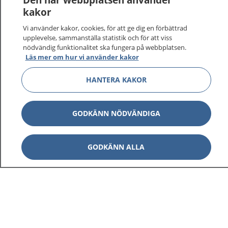
kakor
På 1177.se får du råd om hälsa och information om
Vi använder kakor, cookies, för att ge dig en förbättrad
sjukdomar och vilka mottagningar du kan kontakta.
upplevelse, sammanställa statistik och för att viss
Logga in för att läsa din journal och göra dina
nödvändig funktionalitet ska fungera på webbplatsen.
vårdärenden. Ring telefonnummer 1177 för
Läs mer om hur vi använder kakor
sjukvårdsrådgivning dygnet runt.
HANTERA KAKOR
1177 ger dig råd när du vill må bättre.
GODKÄNN NÖDVÄNDIGA
Visa inn
GODKÄNN ALLA
1177 på flera språk
Visa inn
Om 1177
Visa inn
Kontakt