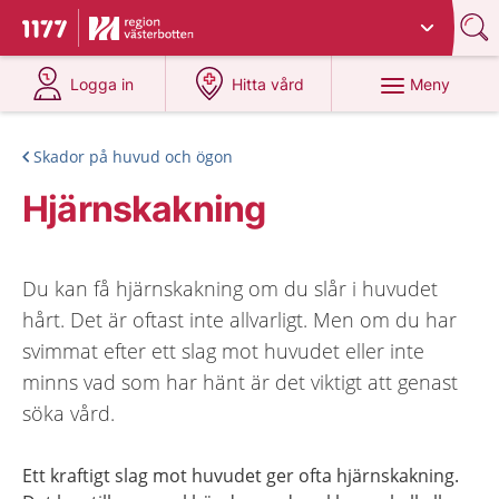
Du har valt region
Västerbotten
.
Till startsidan för 1177
på 1177.se
på 1177.se
Meny
Logga in
Hitta vård
Skador på huvud och ögon
Hjärnskakning
Du kan få hjärnskakning om du slår i huvudet
hårt. Det är oftast inte allvarligt. Men om du har
svimmat efter ett slag mot huvudet eller inte
minns vad som har hänt är det viktigt att genast
söka vård.
Ett kraftigt slag mot huvudet ger ofta hjärnskakning.