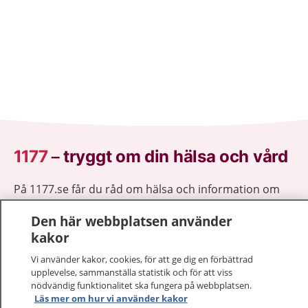
1177
–
tryggt om din hälsa och vård
På 1177.se får du råd om hälsa och information om
sjukdomar och vilka mottagningar du kan kontakta.
Den här webbplatsen använder
Logga in för att läsa din journal och göra dina
kakor
vårdärenden. Ring telefonnummer 1177 för
sjukvårdsrådgivning dygnet runt.
Vi använder kakor, cookies, för att ge dig en förbättrad
1177 ger dig råd när du vill må bättre.
upplevelse, sammanställa statistik och för att viss
nödvändig funktionalitet ska fungera på webbplatsen.
Läs mer om hur vi använder kakor