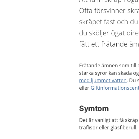
Ofta försvinner skrä
skräpet fast och du
du sköljer ögat dir
fått ett frätande äm
Frätande ämnen som till 
starka syror kan skada öga
med ljummet vatten
. Du 
eller
Giftinformationscen
Symtom
Det är vanligt att få skräp
träflisor eller glasfiberull.