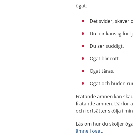
ögat:
Det svider, skaver 
Du blir känslig för l
Du ser suddigt.
Ögat blir rött.
Ögat tåras.
Ögat och huden runt
Frätande ämnen kan skada 
frätande ämnen. Därför är
och fortsätter skölja i mi
Läs om hur du sköljer ög
ämne i ögat
.