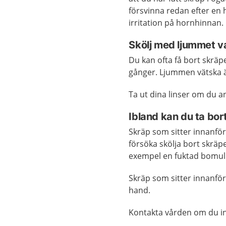
försvinna redan efter en 
irritation på hornhinnan.
Skölj med ljummet v
Du kan ofta få bort skräp
gånger. Ljummen vätska är
Ta ut dina linser om du a
Ibland kan du ta bort
Skräp som sitter innanför 
försöka skölja bort skräpe
exempel en fuktad bomulls
Skräp som sitter innanför
hand.
Kontakta vården om du int