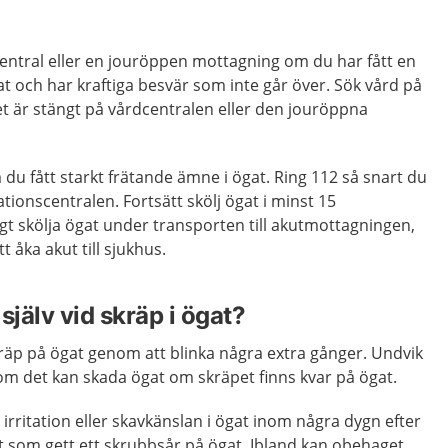
entral eller en jouröppen mottagning om du har fått en
at och har kraftiga besvär som inte går över. Sök vård på
 är stängt på vårdcentralen eller den jouröppna
du fått starkt frätande ämne i ögat. Ring 112 så snart du
tionscentralen. Fortsätt skölj ögat i minst 15
t skölja ögat under transporten till akutmottagningen,
åka akut till sjukhus.
själv vid skräp i ögat?
skräp på ögat genom att blinka några extra gånger. Undvik
som det kan skada ögat om skräpet finns kvar på ögat.
irritation eller skavkänslan i ögat inom några dygn efter
gat som gett ett skrubbsår på ögat. Ibland kan obehaget