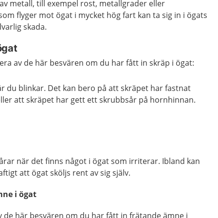
v metall, till exempel rost, metallgrader eller
om flyger mot ögat i mycket hög fart kan ta sig in i ögats
varlig skada.
ögat
lera av de här besvären om du har fått in skräp i ögat:
är du blinkar. Det kan bero på att skräpet har fastnat
ler att skräpet har gett ett skrubbsår på hornhinnan.
årar när det finns något i ögat som irriterar. Ibland kan
ftigt att ögat sköljs rent av sig själv.
ne i ögat
 av de här besvären om du har fått in frätande ämne i