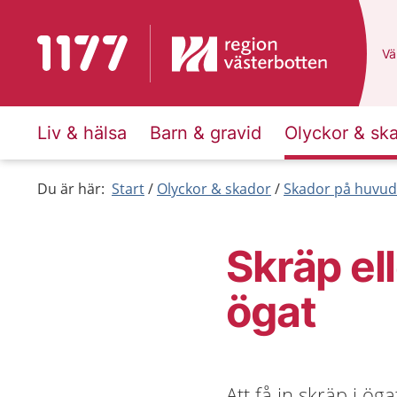
Till startsidan för 1177
Du
Väl
Liv & hälsa
Barn & gravid
Olyckor & sk
Du är här:
Start
Olyckor & skador
Skador på huvud
Skräp el
ögat
Att få in skräp i ög