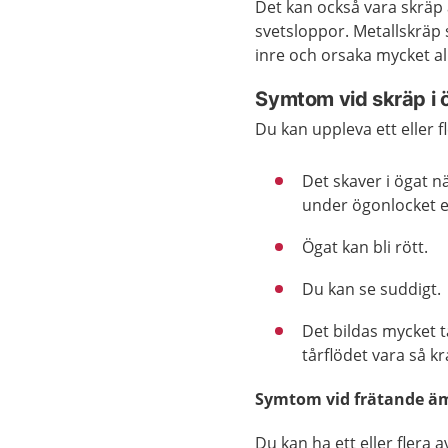
Det kan också vara skräp a
svetsloppor. Metallskräp s
inre och orsaka mycket all
Symtom vid skräp i 
Du kan uppleva ett eller f
Det skaver i ögat n
under ögonlocket el
Ögat kan bli rött.
Du kan se suddigt.
Det bildas mycket t
tårflödet vara så kra
Symtom vid frätande äm
Du kan ha ett eller flera