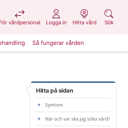
på 1177.se
på 1177.se
på 1177.se
på 1177.se
För vårdpersonal
Logga in
Hitta vård
Sök
ehandling
Så fungerar vården
Hitta på sidan
Symtom
När och var ska jag söka vård?