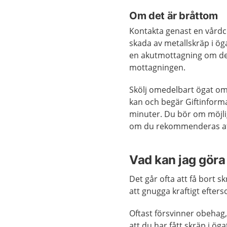
Om det är bråttom
Kontakta genast en vårdc
skada av metallskräp i ög
en akutmottagning om det
mottagningen.
Skölj omedelbart ögat om 
kan och begär Giftinforma
minuter. Du bör om möjlig
om du rekommenderas att 
Vad kan jag göra 
Det går ofta att få bort 
att gnugga kraftigt efter
Oftast försvinner obehag, 
att du har fått skräp i ö