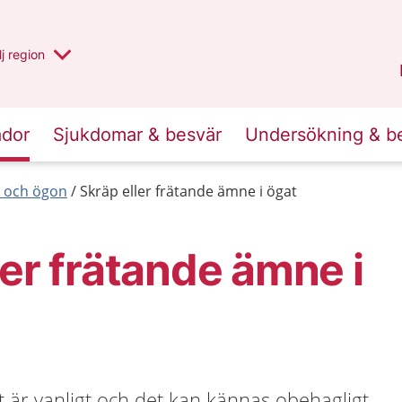
 har valt region
j
en annan
region
Västerbotten
.
ador
Sjukdomar & besvär
Undersökning & b
 och ögon
Skräp eller frätande ämne i ögat
ler frätande ämne i
at är vanligt och det kan kännas obehagligt.