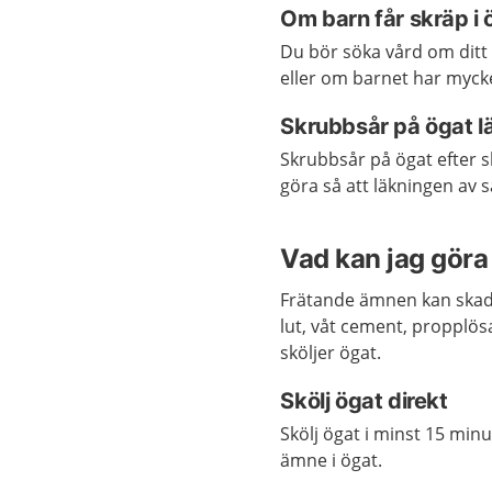
Om barn får skräp i 
Du bör söka vård om ditt b
eller om barnet har myck
Skrubbsår på ögat lä
Skrubbsår på ögat efter s
göra så att läkningen av 
Vad kan jag göra 
Frätande ämnen kan skada 
lut, våt cement, propplösa
sköljer ögat.
Skölj ögat direkt
Skölj ögat i minst 15 min
ämne i ögat.