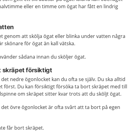
halvtimme eller en timme om ögat har fått en lindrig
atten
et genom att skölja ögat eller blinka under vatten några
 skönare för ögat än kall vätska.
nvänder sådana innan du sköljer ögat.
 skräpet försiktigt
det nedre ögonlocket kan du ofta se själv. Du ska alltid
t först. Du kan försiktigt försöka ta bort skräpet med till
pinne om skräpet sitter kvar trots att du sköljt ögat.
 det övre ögonlocket är ofta svårt att ta bort på egen
e får bort skräpet.