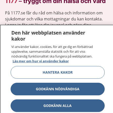
1177
–
tryggt om din hälsa och vård
På 1177.se får du råd om hälsa och information om
sjukdomar och vilka mottagningar du kan kontakta.
Logga in för att läsa din journal och göra dina
vårdärenden. Ring telefonnummer 1177 för
Den här webbplatsen använder
sjukvårdsrådgivning dygnet runt.
kakor
1177 ger dig råd när du vill må bättre.
Vi använder kakor, cookies, för att ge dig en förbättrad
upplevelse, sammanställa statistik och för att viss
nödvändig funktionalitet ska fungera på webbplatsen.
Läs mer om hur vi använder kakor
HANTERA KAKOR
Visa inn
1177 på flera språk
Visa inn
GODKÄNN NÖDVÄNDIGA
Om 1177
Visa inn
Kontakt
GODKÄNN ALLA