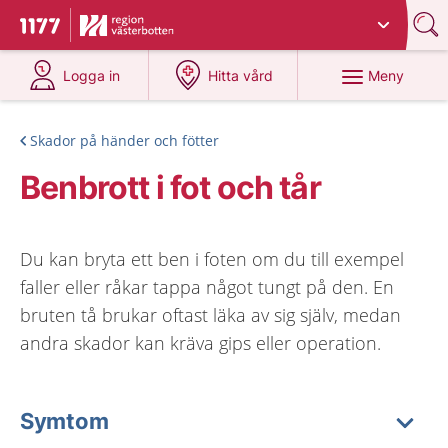
Du har valt region
Västerbotten
.
Till startsidan för 1177
på 1177.se
på 1177.se
Meny
Logga in
Hitta vård
Skador på händer och fötter
Benbrott i fot och tår
Du kan bryta ett ben i foten om du till exempel
faller eller råkar tappa något tungt på den. En
bruten tå brukar oftast läka av sig själv, medan
andra skador kan kräva gips eller operation.
Symtom