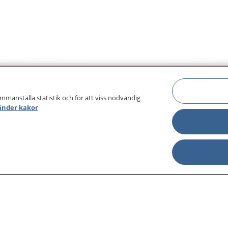
ammanställa statistik och för att viss nödvändig
änder kakor
sjukdomar och
Other languages
sa din journal
Lättläst svenska
 för