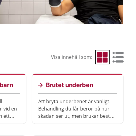
Visa innehåll som:
Visa som rutnät
Visa som 
 barn
Brutet underben
l
Att bryta underbenet är vanligt.
r vid en
Behandling du får beror på hur
m ett
skadan ser ut, men brukar bestå
av gipsning eller operation.