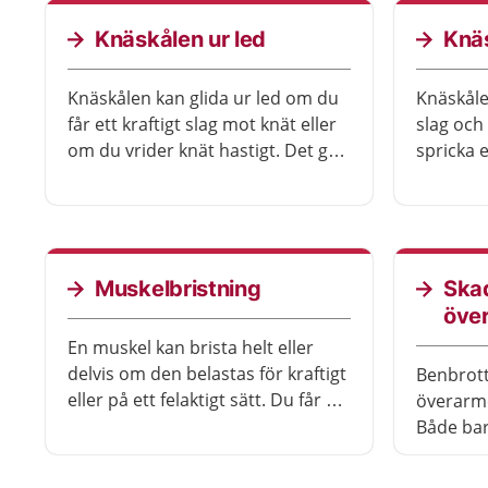
Knäskålen ur led
Knäs
Knäskålen kan glida ur led om du
Knäskålen
får ett kraftigt slag mot knät eller
slag och
om du vrider knät hastigt. Det gör
spricka e
mycket ont. De flesta blir bra
om du ti
efteråt, men läkningen kan ta
böjda kn
några månader.
eller om
bilolycka
Muskelbristning
Ska
öve
En muskel kan brista helt eller
delvis om den belastas för kraftigt
Benbrot
eller på ett felaktigt sätt. Du får då
överarme
en muskelbristning, vilket innebär
Både bar
att muskelfibrer skadas eller går
överarm
av.
och beha