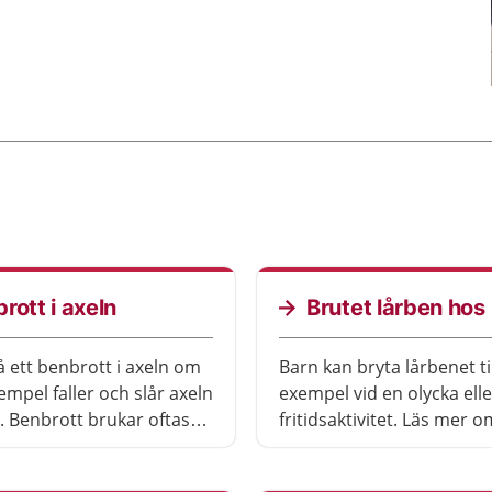
rott i axeln
Brutet lårben hos
å ett benbrott i axeln om
Barn kan bryta lårbenet til
xempel faller och slår axeln
exempel vid en olycka elle
. Benbrott brukar oftast
fritidsaktivitet. Läs mer o
ig själv. En del behöver
brutet lårben behandlas.
.