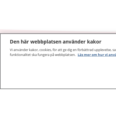
Den här webbplatsen använder kakor
1177
–
tryggt om din hälsa och vård
Vi använder kakor, cookies, för att ge dig en förbättrad upplevelse, s
funktionalitet ska fungera på webbplatsen.
Läs mer om hur vi anv
På 1177.se får du råd om hälsa och information om 
vilka mottagningar du kan kontakta. Logga in för att lä
och göra dina vårdärenden. Ring telefonnummer 1177
sjukvårdsrådgivning dygnet runt.
1177 ger dig råd när du vill må bättre.