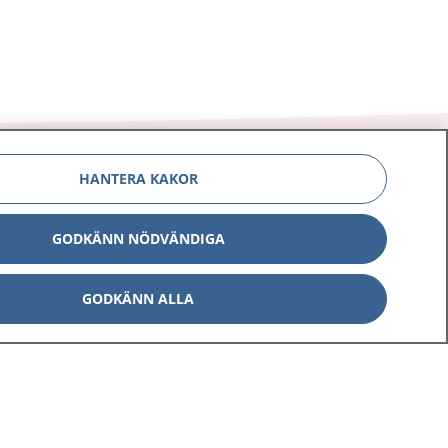
HANTERA KAKOR
GODKÄNN NÖDVÄNDIGA
Om 1177
Kontakt
E-tjänster
Press
GODKÄNN ALLA
Aktuellt
Digital tillgänglighet