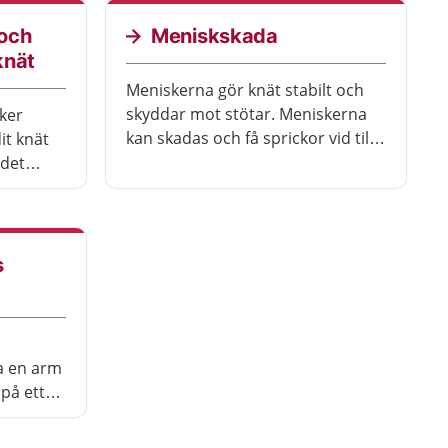
och
Meniskskada
knät
Meniskerna gör knät stabilt och
skyddar mot stötar. Meniskerna
ker
kan skadas och få sprickor vid till
dit knät
exempel idrott, eller på grund av
 det
att man till exempel trampar snett
ar gått
när man blir äldre.
tast om
dan.
s
ra en arm
 på ett
tur.
r