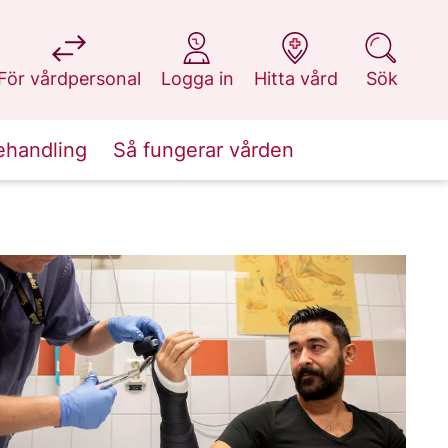
på 1177.se
på 1177.se
på 1177.se
på 1177.se
För vårdpersonal
Logga in
Hitta vård
Sök
ehandling
Så fungerar vården