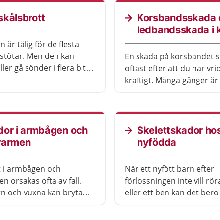
kålsbrott
Korsbandsskada 
ledbandsskada i 
 är tålig för de flesta
 stötar. Men den kan
En skada på korsbandet s
ller gå sönder i flera bitar
oftast efter att du har vri
ll exempel faller med
kraftigt. Många gånger är
än mot ett hårt underlag,
främre korsbandet som h
 du är med om en
av. Ledbanden skadas of
.
knät vrids eller böjs åt si
dor i armbågen och
Skelettskador ho
rarmen
nyfödda
t i armbågen och
När ett nyfött barn efter
n orsakas ofta av fall.
förlossningen inte vill rö
n och vuxna kan bryta
eller ett ben kan det bero
sbenet, men skadorna
benbrott, även kallad frak
ndlingen kan variera.
Risken för brutna ben elle