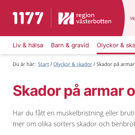
Till startsidan för 1177
Du
Väl
Liv & hälsa
Barn & gravid
Olyckor & sk
Du är här:
Start
Olyckor & skador
Skador på armar
Skador på armar 
Har du fått en muskelbristning eller bru
mer om olika sorters skador och benbrot