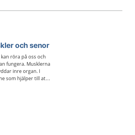
id
e
fter
gar och
kler och senor
i kan röra på oss och
 kan fungera. Musklerna
yddar inre organ. I
 som hjälper till att
å en lagom nivå.