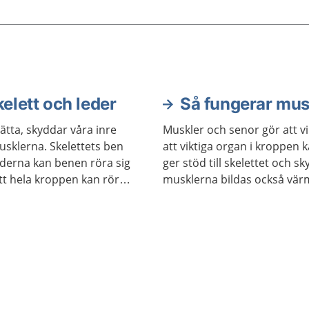
äker oftast utan problem.
sprickor i skelettet ökar v
snabba eller komplicerad
förlossningar. Det gäller e
både vaginala förlossnin
kejsarsnitt.
elett och leder
Så fungerar mus
ätta, skyddar våra inre
Muskler och senor gör att v
usklerna. Skelettets ben
att viktiga organ i kroppen
lederna kan benen röra sig
ger stöd till skelettet och sk
tt hela kroppen kan röra
musklerna bildas också värme
hålla kroppstemperaturen p