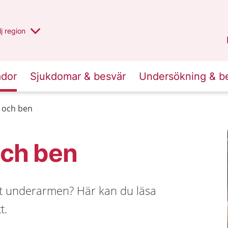
 har valt region
j
en annan
region
Västerbotten
.
ador
Sjukdomar & besvär
Undersökning & b
 och ben
och ben
tit underarmen? Här kan du läsa
t.