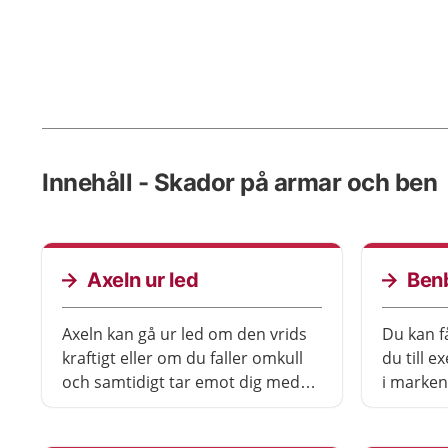
Innehåll - Skador på armar och ben
Axeln ur led
Benb
Axeln kan gå ur led om den vrids
Du kan f
kraftigt eller om du faller omkull
du till e
och samtidigt tar emot dig med
i marken
handen. När axeln går ur led gör
läka av s
det mycket ont.
opereras