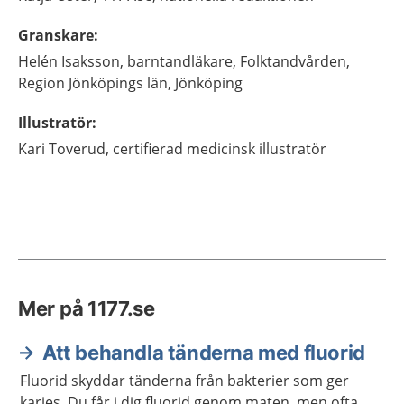
Granskare
:
Helén
Isaksson,
barntandläkare,
Folktandvården,
Region Jönköpings län,
Jönköping
Illustratör
:
Kari
Toverud,
certifierad medicinsk illustratör
Mer på 1177.se
Att behandla tänderna med fluorid
Fluorid skyddar tänderna från bakterier som ger
karies. Du får i dig fluorid genom maten, men ofta