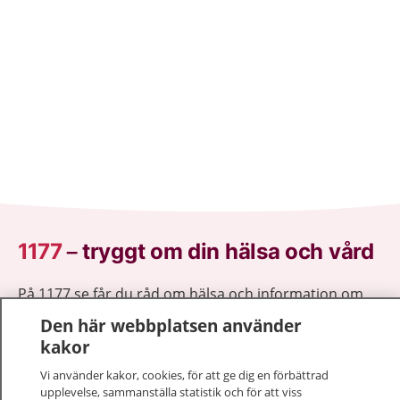
1177
–
tryggt om din hälsa och vård
På 1177.se får du råd om hälsa och information om
sjukdomar och vilka mottagningar du kan kontakta.
Den här webbplatsen använder
Logga in för att läsa din journal och göra dina
kakor
vårdärenden. Ring telefonnummer 1177 för
Vi använder kakor, cookies, för att ge dig en förbättrad
sjukvårdsrådgivning dygnet runt.
upplevelse, sammanställa statistik och för att viss