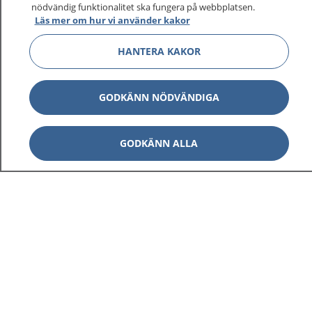
1177 ger dig råd när du vill må bättre.
nödvändig funktionalitet ska fungera på webbplatsen.
Läs mer om hur vi använder kakor
HANTERA KAKOR
Visa inn
1177 på flera språk
GODKÄNN NÖDVÄNDIGA
Visa inn
Om 1177
GODKÄNN ALLA
Visa inn
Kontakt
Behandling av personuppgifter
Hantering av kakor
Inställningar för kakor