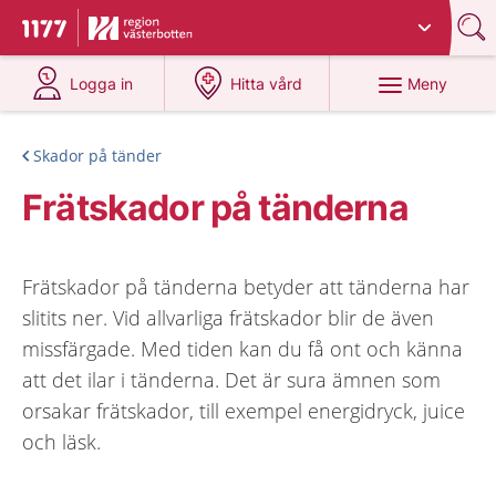
Du har valt region
Västerbotten
.
Till startsidan för 1177
på 1177.se
på 1177.se
Meny
Logga in
Hitta vård
Skador på tänder
Frätskador på tänderna
Frätskador på tänderna betyder att tänderna har
slitits ner. Vid allvarliga frätskador blir de även
missfärgade. Med tiden kan du få ont och känna
att det ilar i tänderna. Det är sura ämnen som
orsakar frätskador, till exempel energidryck, juice
och läsk.