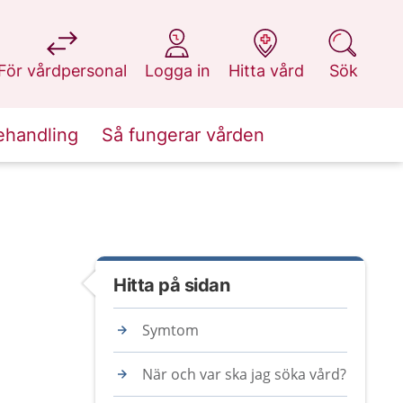
på 1177.se
på 1177.se
på 1177.se
på 1177.se
För vårdpersonal
Logga in
Hitta vård
Sök
ehandling
Så fungerar vården
Hitta på sidan
Symtom
När och var ska jag söka vård?