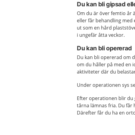
Du kan bli gipsad ell
Om du är över femtio år ä
eller får behandling med 
ut som en hård plaststövel
i ungefär åtta veckor.
Du kan bli opererad
Du kan bli opererad om du
om du håller på med en id
aktiviteter där du belasta
Under operationen sys s
Efter operationen blir du
tårna lämnas fria. Du får h
Därefter får du ha en orto