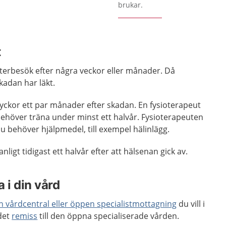
brukar.
t
terbesök efter några veckor eller månader. Då
kadan har läkt.
ckor ett par månader efter skadan. En fysioterapeut
 behöver träna under minst ett halvår. Fysioterapeuten
u behöver hjälpmedel, till exempel hälinlägg.
ligt tidigast ett halvår efter att hälsenan gick av.
 i din vård
en vårdcentral eller öppen specialistmottagning
du vill i
 det
remiss
till den öppna specialiserade vården.