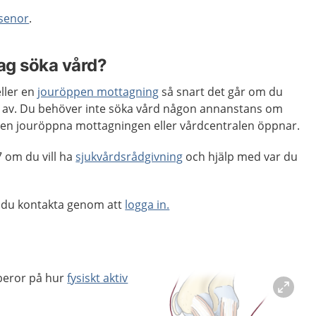
senor
.
jag söka vård?
ller en
jouröppen mottagning
så snart det går om du
tt av. Du behöver inte söka vård någon annanstans om
s den jouröppna mottagningen eller vårdcentralen öppnar.
 om du vill ha
sjukvårdsrådgivning
och hjälp med var du
 du kontakta genom att
logga in.
 beror på hur
fysiskt aktiv