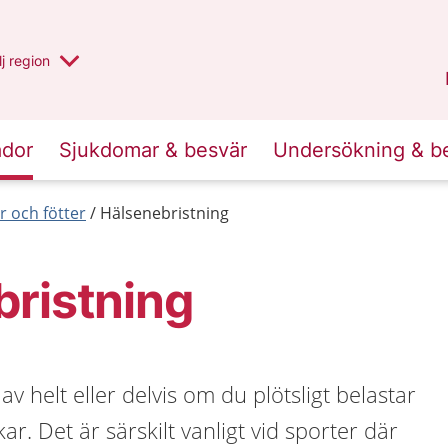
 har valt region
j
en annan
region
Västerbotten
.
ador
Sjukdomar & besvär
Undersökning & b
 och fötter
Hälsenebristning
ristning
v helt eller delvis om du plötsligt belastar
r. Det är särskilt vanligt vid sporter där