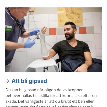
Att bli gipsad
Du kan bli gipsad när någon del av kroppen
behöver hållas helt stilla för att kunna läka efter en
skada. Det vanligaste är att du brutit ett ben eller
en arm, men det finns också andra skador som kan