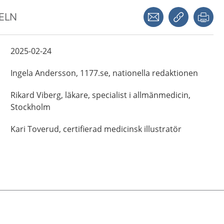
Dela via mejl
Kopiera län
Skr
KELN
2025-02-24
Ingela
Andersson,
1177.se, nationella redaktionen
Rikard
Viberg,
läkare, specialist i allmänmedicin,
Stockholm
Kari
Toverud,
certifierad medicinsk illustratör