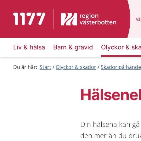
Till startsidan för 1177
Du
Väl
Liv & hälsa
Barn & gravid
Olyckor & sk
Du är här:
Start
Olyckor & skador
Skador på händer
Hälseneb
Din hälsena kan gå a
den mer än du bruka