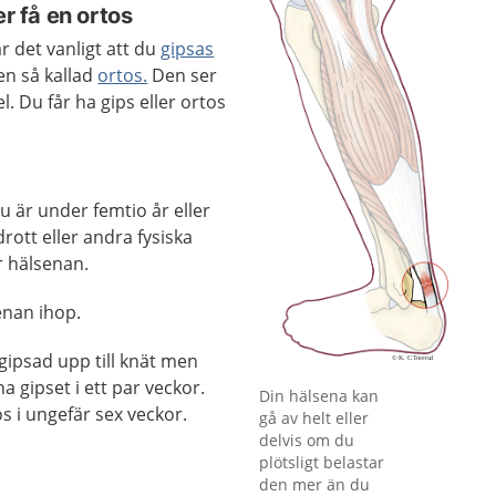
er få en ortos
r det vanligt att du
gipsas
en så kallad
ortos.
Den ser
. Du får ha gips eller ortos
 är under femtio år eller
rott eller andra fysiska
r hälsenan.
enan ihop.
 gipsad upp till knät men
a gipset i ett par veckor.
Förstora bilden
Din hälsena kan
s i ungefär sex veckor.
gå av helt eller
delvis om du
plötsligt belastar
den mer än du