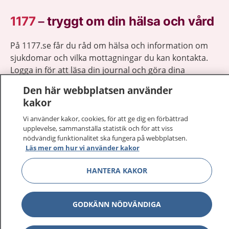
1177
–
tryggt om din hälsa och vård
På 1177.se får du råd om hälsa och information om
sjukdomar och vilka mottagningar du kan kontakta.
Logga in för att läsa din journal och göra dina
vårdärenden. Ring telefonnummer 1177 för
Den här webbplatsen använder
sjukvårdsrådgivning dygnet runt.
kakor
1177 ger dig råd när du vill må bättre.
Vi använder kakor, cookies, för att ge dig en förbättrad
upplevelse, sammanställa statistik och för att viss
nödvändig funktionalitet ska fungera på webbplatsen.
Läs mer om hur vi använder kakor
HANTERA KAKOR
Visa inn
1177 på flera språk
Visa inn
Om 1177
GODKÄNN NÖDVÄNDIGA
Visa inn