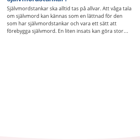
egentligen inte dö, utan behöver hjälp med att orka
Självmordstankar ska alltid tas på allvar. Att våga tala
leva.
om självmord kan kännas som en lättnad för den
som har självmordstankar och vara ett sätt att
förebygga självmord. En liten insats kan göra stor
skillnad för en person som tänker på självmord.