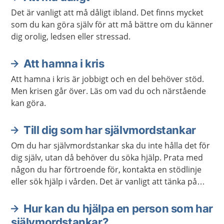
Det är vanligt att må dåligt ibland. Det finns mycket
som du kan göra själv för att må bättre om du känner
dig orolig, ledsen eller stressad.
Att hamna i kris
Att hamna i kris är jobbigt och en del behöver stöd.
Men krisen går över. Läs om vad du och närstående
kan göra.
Till dig som har självmordstankar
Om du har självmordstankar ska du inte hålla det för
dig själv, utan då behöver du söka hjälp. Prata med
någon du har förtroende för, kontakta en stödlinje
eller sök hjälp i vården. Det är vanligt att tänka på
självmord som en utväg, men de flesta agerar inte på
sina tankar. Självmordstankar ska alltid tas på allvar,
Hur kan du hjälpa en person som har
oavsett vad som orsakar dem. Oftast vill man
självmordstankar?