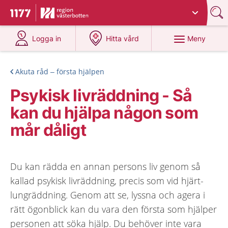
Du har valt region
Västerbotten
.
Till startsidan för 1177
på 1177.se
på 1177.se
Meny
Logga in
Hitta vård
Akuta råd – första hjälpen
Psykisk livräddning - Så
kan du hjälpa någon som
mår dåligt
Du kan rädda en annan persons liv genom så
kallad psykisk livräddning, precis som vid hjärt-
lungräddning. Genom att se, lyssna och agera i
rätt ögonblick kan du vara den första som hjälper
personen att söka hjälp. Du behöver inte vara