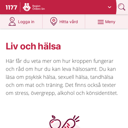
Du har valt region
Örebro län
.
Till startsidan för 1177
på 1177.se
på 1177.se
Meny
Logga in
Hitta vård
Liv och hälsa
Här får du veta mer om hur kroppen fungerar
och råd om hur du kan leva hälsosamt. Du kan
läsa om psykisk hälsa, sexuell hälsa, tandhälsa
och om mat och träning. Det finns också texter
om stress, övergrepp, alkohol och könsidentitet.