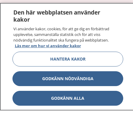
1177
–
tryggt om din hälsa och vård
Den här webbplatsen använder
kakor
På 1177.se får du råd om hälsa och information om
sjukdomar och vilka mottagningar du kan kontakta.
Vi använder kakor, cookies, för att ge dig en förbättrad
upplevelse, sammanställa statistik och för att viss
Logga in för att läsa din journal och göra dina
nödvändig funktionalitet ska fungera på webbplatsen.
vårdärenden. Ring telefonnummer 1177 för
Läs mer om hur vi använder kakor
sjukvårdsrådgivning dygnet runt.
1177 ger dig råd när du vill må bättre.
HANTERA KAKOR
GODKÄNN NÖDVÄNDIGA
Visa inn
1177 på flera språk
GODKÄNN ALLA
Visa inn
Om 1177
Visa inn
Kontakt