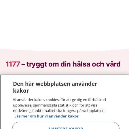
1177
–
tryggt om din hälsa och vård
På 1177.se får du råd om hälsa och information om
Den här webbplatsen använder
sjukdomar och vilka mottagningar du kan kontakta.
kakor
Logga in för att läsa din journal och göra dina
vårdärenden. Ring telefonnummer 1177 för
Vi använder kakor, cookies, för att ge dig en förbättrad
sjukvårdsrådgivning dygnet runt.
upplevelse, sammanställa statistik och för att viss
nödvändig funktionalitet ska fungera på webbplatsen.
1177 ger dig råd när du vill må bättre.
Läs mer om hur vi använder kakor
HANTERA KAKOR