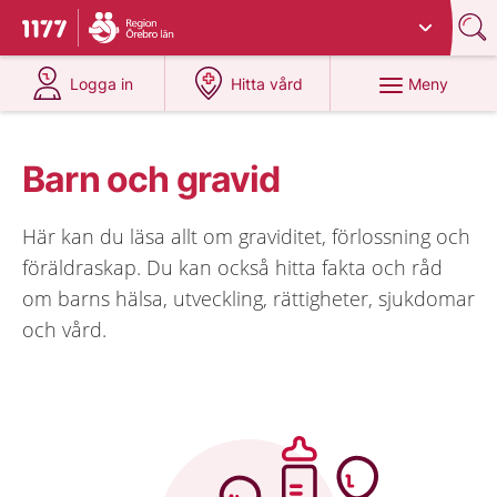
Du har valt region
Örebro län
.
Till startsidan för 1177
på 1177.se
på 1177.se
Meny
Logga in
Hitta vård
Barn och gravid
Här kan du läsa allt om graviditet, förlossning och
föräldraskap. Du kan också hitta fakta och råd
om barns hälsa, utveckling, rättigheter, sjukdomar
och vård.