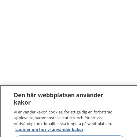
Den här webbplatsen använder
kakor
Vi använder kakor, cookies, för att ge dig en förbättrad
upplevelse, sammanställa statistik och för att viss
nödvändig funktionalitet ska fungera på webbplatsen.
1177
–
tryggt om din hälsa och vård
Läs mer om hur vi använder kakor