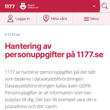
Du har valt region
Örebro län
.
Till startsidan för 1177
på 1177.se
på 1177.se
Meny
Logga in
Hitta vård
1177.se
Hantering av
personuppgifter på 1177.se
1177.se hanterar personuppgifter på det sätt
som beskrivs i dataskyddsförordningen.
Dataskyddsförordningen kallas även GDPR.
Personuppgifter är all information som kan
kopplas till dig. Det kan till exempel vara din e-
postadress och ditt namn.