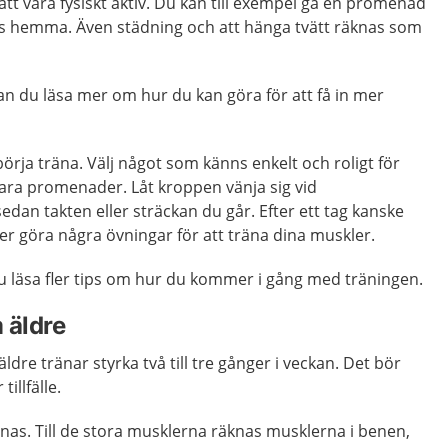
 att vara fysiskt aktiv. Du kan till exempel gå en promenad
ass hemma. Även städning och att hänga tvätt räknas som
n du läsa mer om hur du kan göra för att få in mer
börja träna. Välj något som känns enkelt och roligt för
 vara promenader. Låt kroppen vänja sig vid
dan takten eller sträckan du går. Efter ett tag kanske
er göra några övningar för att träna dina muskler.
 läsa fler tips om hur du kommer i gång med träningen.
 äldre
dre tränar styrka två till tre gånger i veckan. Det bör
illfälle.
änas. Till de stora musklerna räknas musklerna i benen,