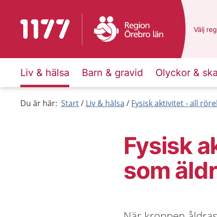
Till startsidan för 1177
Du har 
Välj
en 
reg
Liv & hälsa
Barn & gravid
Olyckor & sk
Du är här:
Start
Liv & hälsa
Fysisk aktivitet - all rör
Fysisk ak
som äld
När kroppen åldras 