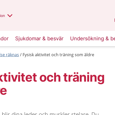
valt region
annan
ion
Örebro län
.
ador
Sjukdomar & besvär
Undersökning & b
else räknas
Fysisk aktivitet och träning som äldre
tivitet och träning
re
blir dina leder och muskler stelare. Du