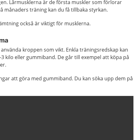
n. Lårmusklerna är de första muskler som förlorar
vå månaders träning kan du få tillbaka styrkan.
hämtning också är viktigt för musklerna.
mma
använda kroppen som vikt. Enkla träningsredskap kan
3 kilo eller gummiband. De går till exempel att köpa på
er.
ingar att göra med gummiband. Du kan söka upp dem på