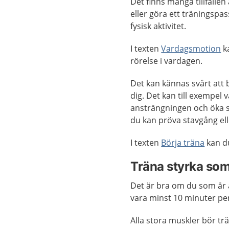
Det finns många tillfällen
eller göra ett träningsp
fysisk aktivitet.
I texten
Vardagsmotion
ka
rörelse i vardagen.
Det kan kännas svårt att 
dig. Det kan till exempel
ansträngningen och öka se
du kan pröva stavgång ell
I texten
Börja träna
kan du
Träna styrka som
Det är bra om du som är äl
vara minst 10 minuter per t
Alla stora muskler bör tr