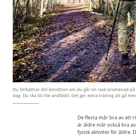
Du förbättrar din kondition om du går en rask promenad på
dag. Du ska bli lite andfådd. Det ger extra träning att gå me
De flesta mår bra av att 
är äldre mår också bra av
fysisk aktivitet för äldre