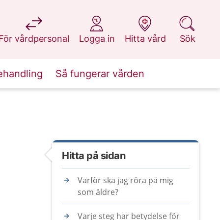
på 1177.se
på 1177.se
på 1177.se
på 1177.se
För vårdpersonal
Logga in
Hitta vård
Sök
ehandling
Så fungerar vården
Hitta på sidan
Varför ska jag röra på mig
som äldre?
Varje steg har betydelse för