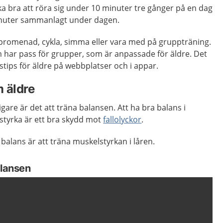
ika bra att röra sig under 10 minuter tre gånger på en dag
inuter sammanlagt under dagen.
n promenad, cykla, simma eller vara med på gruppträning.
har pass för grupper, som är anpassade för äldre. Det
tips för äldre på webbplatser och i appar.
 äldre
tigare är det att träna balansen. Att ha bra balans i
tyrka är ett bra skydd mot
fallolyckor
.
 balans är att träna muskelstyrkan i låren.
alansen