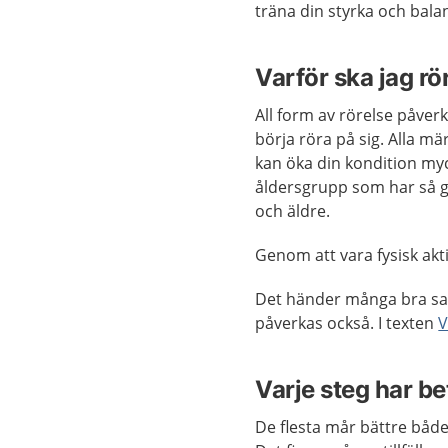
träna din styrka och bala
Varför ska jag r
All form av rörelse påverk
börja röra på sig. Alla mä
kan öka din kondition myc
åldersgrupp som har så g
och äldre.
Genom att vara fysisk ak
Det händer många bra sak
påverkas också. I texten
V
Varje steg har be
De flesta mår bättre både f