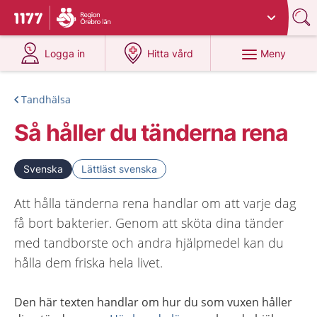
Du har valt region
Örebro län
.
Till startsidan för 1177
på 1177.se
på 1177.se
Meny
Logga in
Hitta vård
Tandhälsa
Så håller du tänderna rena
Svenska
Lättläst svenska
Att hålla tänderna rena handlar om att varje dag
få bort bakterier. Genom att sköta dina tänder
med tandborste och andra hjälpmedel kan du
hålla dem friska hela livet.
Den här texten handlar om hur du som vuxen håller