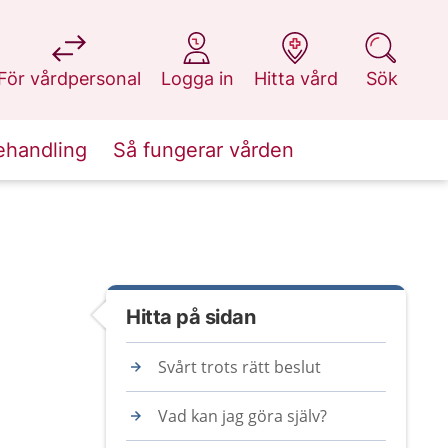
på 1177.se
på 1177.se
på 1177.se
på 1177.se
För vårdpersonal
Logga in
Hitta vård
Sök
ehandling
Så fungerar vården
Hitta på sidan
Svårt trots rätt beslut
Vad kan jag göra själv?