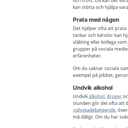
och tröst. Då kan det vara 
kan stötta och hjälpa var
Prata med någon
Det hjälper ofta att prat
tankar och känslor kan hj
släkting eller kollega so
grupper på sociala medie
erfarenheter.
Om du saknar sociala sam
exempel på jobbet, genom 
Undvik alkohol
Undvik
alkohol
,
droger
o
stunden gör det ofta att
självskadebeteende
, öve
må dåligt. Om du har svårt