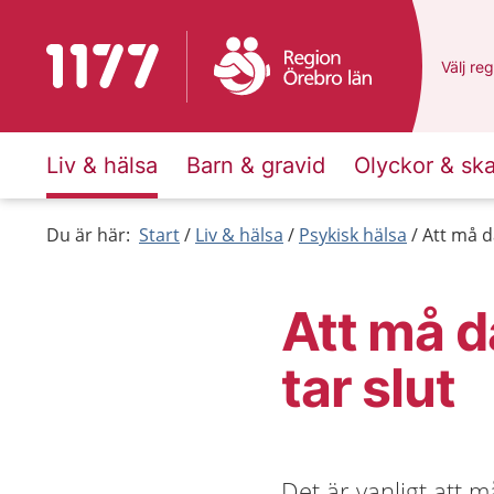
Till startsidan för 1177
Du har 
Välj
en 
reg
Liv & hälsa
Barn & gravid
Olyckor & sk
Du är här:
Start
Liv & hälsa
Psykisk hälsa
Att må då
Att må då
tar slut
Det är vanligt att m