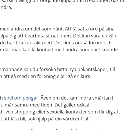
särskilt viktigt att börja fördjupa andra relationer, där ni
andra.
a med andra om det som hänt. Att få sätta ord på sina
älpa dig att bearbeta situationen. Det kan vara en vän,
m du har bra kontakt med. Det finns också forum och
r där man kan få kontakt med andra som har liknande
manhang kan du försöka hitta nya bekantskaper, till
att gå med i en förening eller gå en kurs.
ch
spel om pengar
. Även om det kan lindra smärtan i
 du mår sämre med tiden. Det gäller också
rdriven shopping eller sexuella kontakter som får dig att
 att låta bli, sök hjälp på din vårdcentral.