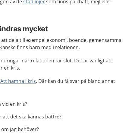
ågon av de
stödlinjer
som finns på chatt, mejl eller
rändras mycket
igt att dela till exempel ekonomi, boende, gemensamma
Kanske finns barn med i relationen.
ändringar när relationen tar slut. Det är vanligt att
r en kris.
n
Att hamna i kris
. Där kan du få svar på bland annat
 vid en kris?
r att det ska kännas bättre?
p, om jag behöver?