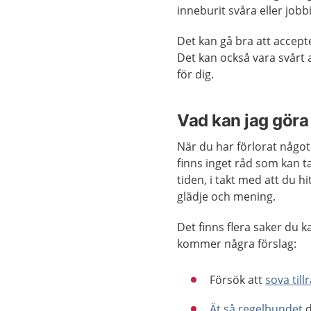
inneburit svåra eller job
Det kan gå bra att accepte
Det kan också vara svårt a
för dig.
Vad kan jag göra 
När du har förlorat något 
finns inget råd som kan t
tiden, i takt med att du 
glädje och mening.
Det finns flera saker du k
kommer några förslag:
Försök att
sova till
Ät så regelbundet
d