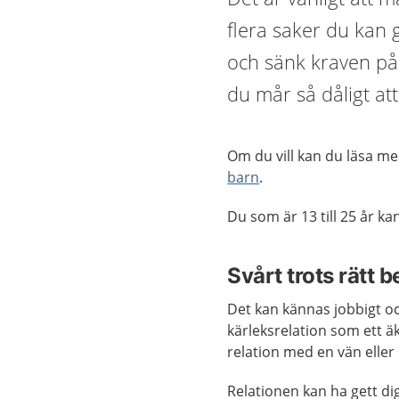
flera saker du kan 
och sänk kraven på 
du mår så dåligt at
Om du vill kan du läsa m
barn
.
Du som är 13 till 25 år k
Svårt trots rätt b
Det kan kännas jobbigt och
kärleksrelation som ett ä
relation med en vän eller 
Relationen kan ha gett d