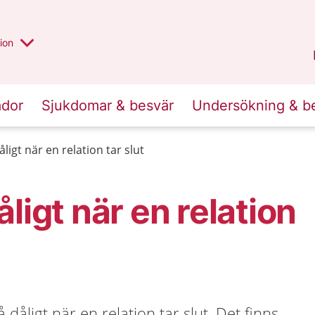
valt region
annan
ion
Örebro län
.
ador
Sjukdomar & besvär
Undersökning & b
ligt när en relation tar slut
ligt när en relation
å dåligt när en relation tar slut. Det finns