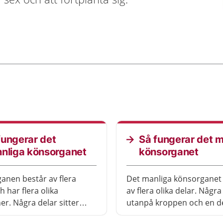
fungerar det
Så fungerar det m
nnliga könsorganet
könsorganet
anen består av flera
Det manliga könsorganet
h har flera olika
av flera olika delar. Några 
er. Några delar sitter
utanpå kroppen och en del
roppen. En del sitter
inuti kroppen.