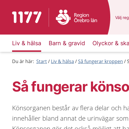
Till startsidan för 1177
Du har 
Välj
en 
reg
Liv & hälsa
Barn & gravid
Olyckor & sk
Du är här:
Start
Liv & hälsa
Så fungerar kroppen
Så fungerar köns
Könsorganen består av flera delar och har
innehåller bland annat de urinvägar som g
Könsorganen gör det också möjligt att ha 