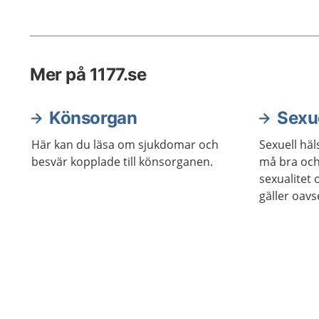
inuti kr
Mer på 1177.se
Könsorgan
Sexue
Här kan du läsa om sjukdomar och
Sexuell häl
besvär kopplade till könsorganen.
må bra och
sexualitet 
gäller oavs
Du ska sjä
kropp och d
att själv vä
barn. Här 
och stöd fö
sexuella hä