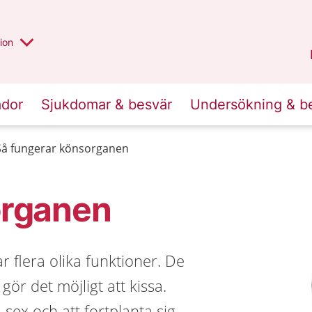
valt region
annan
ion
Örebro län
.
ador
Sjukdomar & besvär
Undersökning & b
Så fungerar könsorganen
organen
 flera olika funktioner. De
ör det möjligt att kissa.
sex och att fortplanta sig.