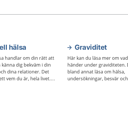
oppen.
ll hälsa
Graviditet
sa handlar om din rätt att
Här kan du läsa mer om va
 känna dig bekväm i din
händer under graviditeten.
och dina relationer. Det
bland annat läsa om hälsa,
ett vem du är, hela livet.
undersökningar, besvär oc
lv få bestämma över din
händer i livmodern vecka fö
in sexualitet. Du har rätt
lja om och när du vill ha
hittar du mer information
r att ta hand om din
lsa.