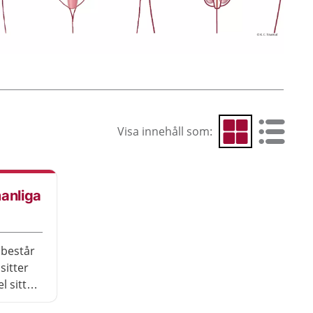
Visa innehåll som:
Visa som rutnät
Visa som 
anliga
 består
sitter
 sitter