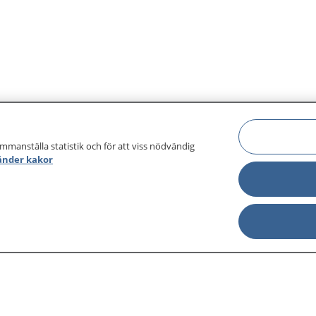
ammanställa statistik och för att viss nödvändig
änder kakor
sjukdomar och
Other languages
sa din journal
Lättläst svenska
 för