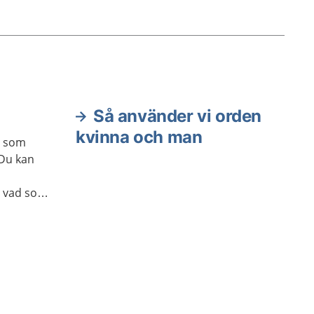
Så använder vi orden
kvinna och man
d som
 Du kan
h vad som
r vecka.