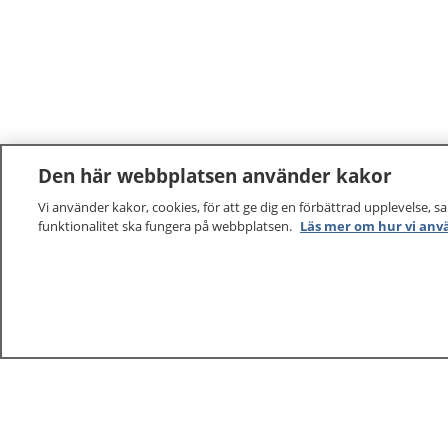
Den här webbplatsen använder kakor
Vi använder kakor, cookies, för att ge dig en förbättrad upplevelse, s
funktionalitet ska fungera på webbplatsen.
Läs mer om hur vi anv
1177
–
tryggt om din hälsa och vård
På 1177.se får du råd om hälsa och information om 
vilka mottagningar du kan kontakta. Logga in för att lä
och göra dina vårdärenden. Ring telefonnummer 1177
sjukvårdsrådgivning dygnet runt.
1177 ger dig råd när du vill må bättre.