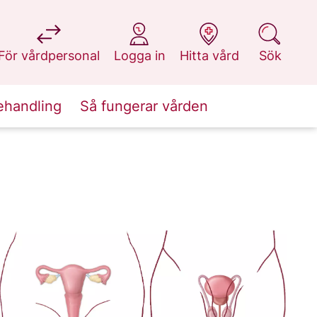
på 1177.se
på 1177.se
på 1177.se
på 1177.se
För vårdpersonal
Logga in
Hitta vård
Sök
ehandling
Så fungerar vården