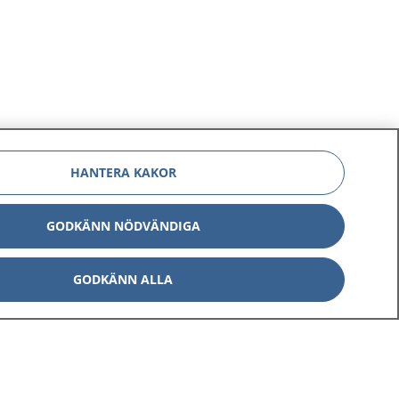
HANTERA KAKOR
GODKÄNN NÖDVÄNDIGA
GODKÄNN ALLA
Om 1177
Kontakt
E-tjänster
Press
Aktuellt
Digital tillgänglighet