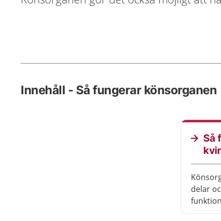
Innehåll - Så fungerar könsorganen
Så 
kvi
Könsorg
delar oc
funktion
utanpå k