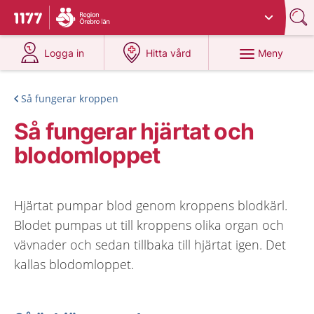
Du har valt region
Örebro län
.
Till startsidan för 1177
på 1177.se
på 1177.se
Meny
Logga in
Hitta vård
Så fungerar kroppen
Så fungerar hjärtat och
blodomloppet
Hjärtat pumpar blod genom kroppens blodkärl.
Blodet pumpas ut till kroppens olika organ och
vävnader och sedan tillbaka till hjärtat igen. Det
kallas blodomloppet.