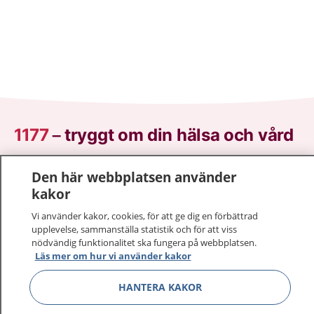
1177
–
tryggt om din hälsa och vård
På 1177.se får du råd om hälsa och information om
Den här webbplatsen använder
sjukdomar och vilka mottagningar du kan kontakta.
kakor
Logga in för att läsa din journal och göra dina
Vi använder kakor, cookies, för att ge dig en förbättrad
vårdärenden. Ring telefonnummer 1177 för
upplevelse, sammanställa statistik och för att viss
sjukvårdsrådgivning dygnet runt.
nödvändig funktionalitet ska fungera på webbplatsen.
1177 ger dig råd när du vill må bättre.
Läs mer om hur vi använder kakor
HANTERA KAKOR