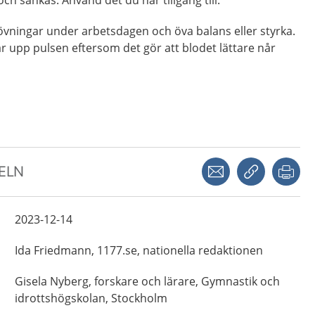
övningar under arbetsdagen och öva balans eller styrka.
r upp pulsen eftersom det gör att blodet lättare når
Dela via mejl
Kopiera län
Skr
KELN
2023-12-14
Ida
Friedmann,
1177.se, nationella redaktionen
Gisela
Nyberg,
forskare och lärare,
Gymnastik och
idrottshögskolan,
Stockholm