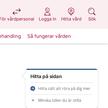
på 1177.se
på 1177.se
på 1177.se
på 1177.se
För vårdpersonal
Logga in
Hitta vård
Sök
ehandling
Så fungerar vården
Hitta på sidan
Hitta sätt att röra på dig mer
Minska tiden du är stilla