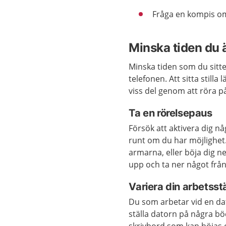
Fråga en kompis om
Minska tiden du är
Minska tiden som du sitter
telefonen. Att sitta still
viss del genom att röra på
Ta en rörelsepaus
Försök att aktivera dig n
runt om du har möjlighet
armarna, eller böja dig n
upp och ta ner något från
Variera din arbetsst
Du som arbetar vid en dat
ställa datorn på några bö
skrivbord som kan höjas o