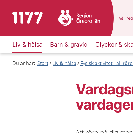
Till startsidan för 1177
Du har 
Välj
en 
reg
Liv & hälsa
Barn & gravid
Olyckor & sk
Du är här:
Start
Liv & hälsa
Fysisk aktivitet - all rör
Vardagsm
vardage
Att röra på dig mer