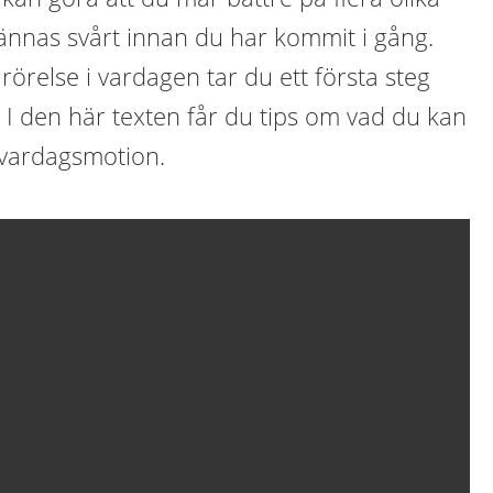
ännas svårt innan du har kommit i gång.
 rörelse i vardagen tar du ett första steg
. I den här texten får du tips om vad du kan
 vardagsmotion.