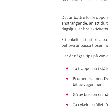
Det är bättre för kroppen
ansträngande, än att du 
dagsljus, är bra aktivitete
Ett enkelt sätt att röra p
behöva anpassa tipsen neda
Här är några tips på vad 
Ta trapporna i ställ
Promenera mer. Du 
bit av vägen hem.
Gå av bussen en hål
Ta cykeln i stället fö