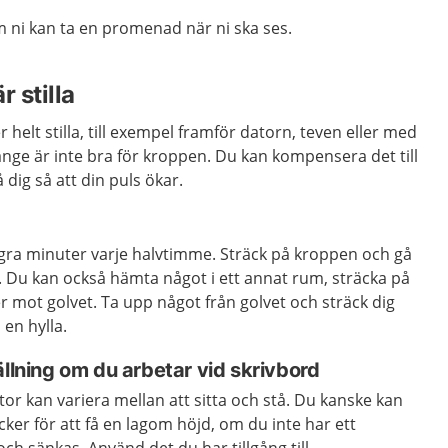
 ni kan ta en promenad när ni ska ses.
 stilla
 helt stilla, till exempel framför datorn, teven eller med
a länge är inte bra för kroppen. Du kan kompensera det till
 dig så att din puls ökar.
ågra minuter varje halvtimme. Sträck på kroppen och gå
. Du kan också hämta något i ett annat rum, sträcka på
er mot golvet. Ta upp något från golvet och sträck dig
 en hylla.
ällning om du arbetar vid skrivbord
or kan variera mellan att sitta och stå. Du kanske kan
cker för att få en lagom höjd, om du inte har ett
ch sänkas. Använd det du har tillgång till.