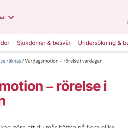
valt region
annan
ion
Örebro län
.
ador
Sjukdomar & besvär
Undersökning & b
else räknas
Vardagsmotion – rörelse i vardagen
otion – rörelse i
n
 kan göra att du mår bättre på flera olika