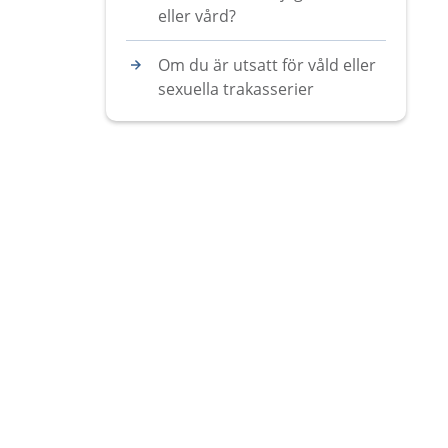
eller vård?
Om du är utsatt för våld eller
sexuella trakasserier