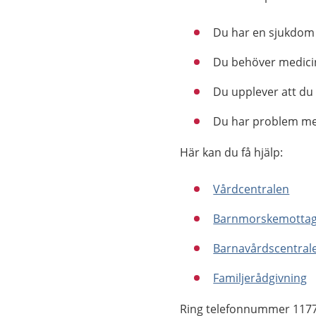
Du har en sjukdom 
Du behöver medicin e
Du upplever att du 
Du har problem med
Här kan du få hjälp:
Vårdcentralen
Barnmorskemottag
Barnavårdscentral
Familjerådgivning
Ring telefonnummer 1177