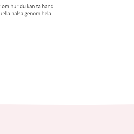
r om hur du kan ta hand
uella hälsa genom hela