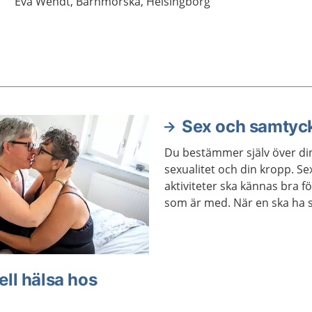
Eva
Wendt,
Barnmorska,
Helsingborg
Sex och samtyc
Du bestämmer själv över di
sexualitet och din kropp. Se
aktiviteter ska kännas bra fö
som är med. När en ska ha s
på annat vis vara fysisk med
person behövs samtycke frå
inblandade. Frånvaro av ett 
den eller de andra personer
ll hälsa hos
inte detsamma som att det 
samtycke.