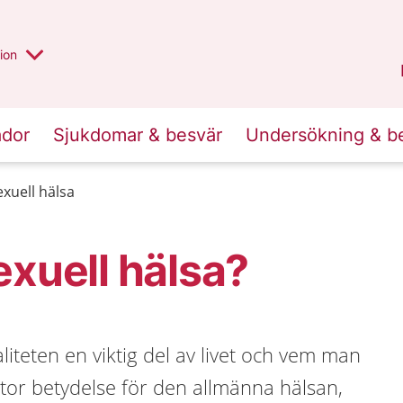
valt region
annan
ion
Örebro län
.
ador
Sjukdomar & besvär
Undersökning & b
exuell hälsa
exuell hälsa?
iteten en viktig del av livet och vem man
tor betydelse för den allmänna hälsan,