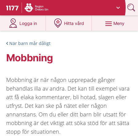
Du har valt region
Örebro län
.
Till startsidan för 1177
på 1177.se
på 1177.se
Meny
Logga in
Hitta vård
När barn mår dåligt
Mobbning
Mobbning är när någon upprepade gånger
behandlas illa av andra. Det kan till exempel vara
att få elaka kommentarer, bli hotad, slagen eller
utfryst. Det kan ske på nätet eller någon
annanstans. Om du eller ditt barn blir utsatt för
mobbning är det viktigt att söka stöd för att sätta
stopp för situationen.