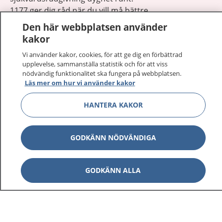
1177 ger dig råd när du vill må bättre.
Den här webbplatsen använder
kakor
Vi använder kakor, cookies, för att ge dig en förbättrad
upplevelse, sammanställa statistik och för att viss
Visa inn
nödvändig funktionalitet ska fungera på webbplatsen.
1177 på flera språk
Läs mer om hur vi använder kakor
Visa inn
Om 1177
HANTERA KAKOR
Visa inn
Kontakt
GODKÄNN NÖDVÄNDIGA
Behandling av personuppgifter
GODKÄNN ALLA
Hantering av kakor
Inställningar för kakor