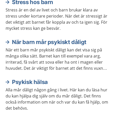
Stress hos barn
Stress är en del av livet och barn brukar klara av
stress under kortare perioder. När det är stressigt är
det viktigt att barnet får koppla av och ta igen sig. För
mycket stress kan ge besvär.
När barn mår psykiskt dåligt
När ett barn mår psykiskt dåligt kan det visa sig på
många olika sätt. Barnet kan till exempel vara arg,
irriterad, få svårt att sova eller ha ont i magen eller
huvudet. Det är viktigt för barnet att det finns vuxna
som lyssnar och ger stöd. Ibland behövs också stöd
och hjälp från sjukvården eller kommunen.
Psykisk hälsa
Alla mår dåligt någon gång i livet. Här kan du läsa hur
du kan hjälpa dig själv om du mår dåligt. Det finns
också information om när och var du kan få hjälp, om
det behövs.