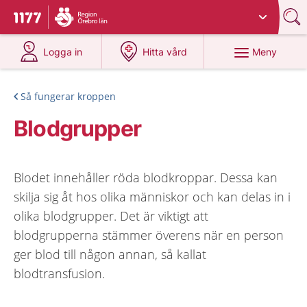
Du har valt region
Örebro län
.
Till startsidan för 1177
på 1177.se
på 1177.se
Meny
Logga in
Hitta vård
Så fungerar kroppen
Blodgrupper
Blodet innehåller röda blodkroppar. Dessa kan
skilja sig åt hos olika människor och kan delas in i
olika blodgrupper. Det är viktigt att
blodgrupperna stämmer överens när en person
ger blod till någon annan, så kallat
blodtransfusion.