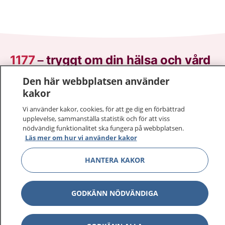
1177
–
tryggt om din hälsa och vård
Den här webbplatsen använder
På 1177.se får du råd om hälsa och information om
kakor
sjukdomar och vilka mottagningar du kan kontakta.
Logga in för att läsa din journal och göra dina
Vi använder kakor, cookies, för att ge dig en förbättrad
upplevelse, sammanställa statistik och för att viss
vårdärenden. Ring telefonnummer 1177 för
nödvändig funktionalitet ska fungera på webbplatsen.
sjukvårdsrådgivning dygnet runt.
Läs mer om hur vi använder kakor
1177 ger dig råd när du vill må bättre.
HANTERA KAKOR
GODKÄNN NÖDVÄNDIGA
Visa inn
1177 på flera språk