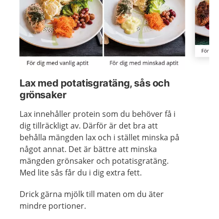
Visa föregående bild
Visa n
Lax med potatisgratäng, sås och
grönsaker
Lax innehåller protein som du behöver få i
dig tillräckligt av. Därför är det bra att
behålla mängden lax och i stället minska på
något annat. Det är bättre att minska
mängden grönsaker och potatisgratäng.
Med lite sås får du i dig extra fett.
Drick gärna mjölk till maten om du äter
mindre portioner.