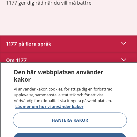
1177 ger dig råd när du vill må bättre.
Visa inn
1177 på flera språk
Visa inn
Om 1177
Den här webbplatsen använder
Visa inn
Kontakt
kakor
Vi använder kakor, cookies, för att ge dig en förbättrad
upplevelse, sammanställa statistik och för att viss
Behandling av personuppgifter
nödvändig funktionalitet ska fungera på webbplatsen.
Läs mer om hur vi använder kakor
Hantering av kakor
HANTERA KAKOR
Inställningar för kakor