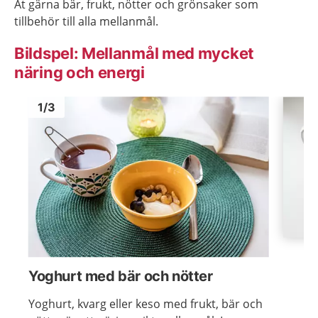
Ät gärna bär, frukt, nötter och grönsaker som
tillbehör till alla mellanmål.
Bildspel: Mellanmål med mycket
näring och energi
Bild
1
Bild
1
1
/
3
Visa föregående bild
Visa n
Yoghurt med bär och nötter
Yoghurt, kvarg eller keso med frukt, bär och