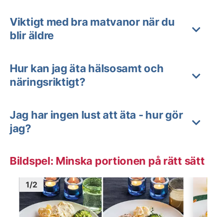
Viktigt med bra matvanor när du
blir äldre
Hur kan jag äta hälsosamt och
näringsriktigt?
Jag har ingen lust att äta - hur gör
jag?
Bildspel: Minska portionen på rätt sätt
Bild
1
Bild
1
1
/
2