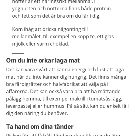
nötter är ett näringsrikt mellanmål. I
yoghurten och nötterna finns både protein
och fett som det är bra om du får i dig.
Kom ihåg att dricka någonting till
mellanmålet, till exempel en kopp te, ett glas
mjölk eller varm choklad.
Om du inte orkar laga mat
Det kan vara svårt att känna energi och lust att laga
mat när du inte känner dig hungrig. Det finns många
bra färdigrätter och halvfabrikat att välja på i
affärerna. Det kan också vara bra att ha mättande
pålägg hemma, till exempel makrill i tomatsås, ägg,
leverpastej eller hummus. På så sätt kan du enkelt få i
dig den näring du behöver.
Ta hand om dina tänder
Risken för att få hål i tänderna kan öka när du äter