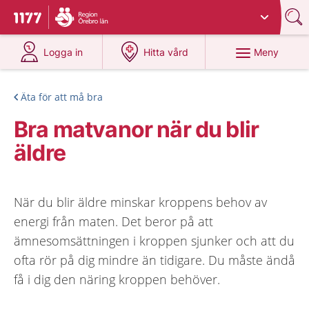
Du har valt region
Örebro län
.
Till startsidan för 1177
på 1177.se
på 1177.se
Meny
Logga in
Hitta vård
Äta för att må bra
Bra matvanor när du blir
äldre
När du blir äldre minskar kroppens behov av
energi från maten. Det beror på att
ämnesomsättningen i kroppen sjunker och att du
ofta rör på dig mindre än tidigare. Du måste ändå
få i dig den näring kroppen behöver.