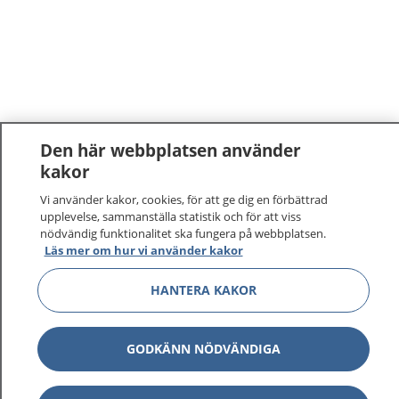
Den här webbplatsen använder
kakor
Vi använder kakor, cookies, för att ge dig en förbättrad
upplevelse, sammanställa statistik och för att viss
nödvändig funktionalitet ska fungera på webbplatsen.
Läs mer om hur vi använder kakor
1177
–
tryggt om din hälsa och vård
HANTERA KAKOR
På 1177.se får du råd om hälsa och information om
sjukdomar och vilka mottagningar du kan kontakta.
GODKÄNN NÖDVÄNDIGA
Logga in för att läsa din journal och göra dina
vårdärenden. Ring telefonnummer 1177 för