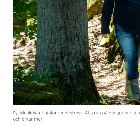
Fysisk aktivitet hjälper mot stress. Att röra på dig gör också a
och orkar mer.