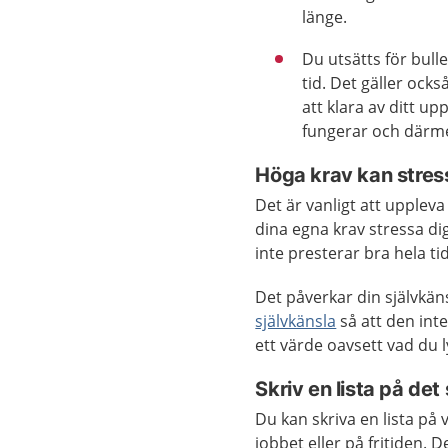
länge.
Du utsätts för bull
tid. Det gäller ock
att klara av ditt u
fungerar och därme
Höga krav kan stres
Det är vanligt att upplev
dina egna krav stressa d
inte presterar bra hela t
Det påverkar
din självkän
självkänsla
så att den int
ett värde oavsett vad du ly
Skriv en lista på det
Du kan skriva en lista på
jobbet eller på fritiden. 