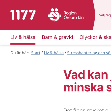
Till startsidan för 1177
Du har 
Välj
en 
reg
Liv & hälsa
Barn & gravid
Olyckor & sk
Du är här:
Start
Liv & hälsa
Stresshantering och s
Vad kan j
minska 
Det finns mycket du