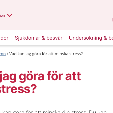
valt region
annan
ion
Örebro län
.
ador
Sjukdomar & besvär
Undersökning & b
ömn
Vad kan jag göra för att minska stress?
ag göra för att
stress?
 kan göra för att minska din stress. Du kan