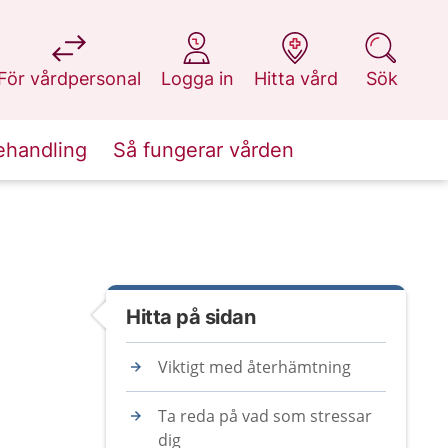
på 1177.se
på 1177.se
på 1177.se
på 1177.se
För vårdpersonal
Logga in
Hitta vård
Sök
ehandling
Så fungerar vården
Hitta på sidan
Viktigt med återhämtning
Ta reda på vad som stressar
dig