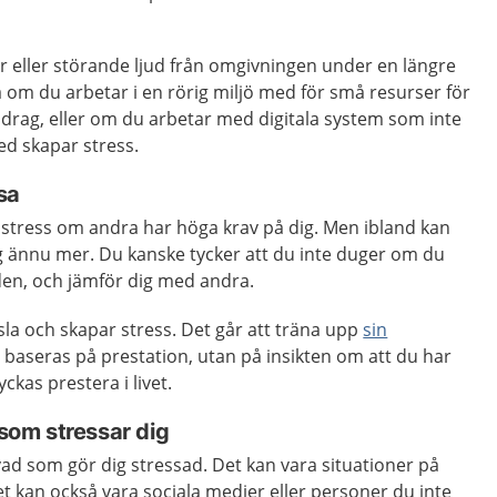
er eller störande ljud från omgivningen under en längre
så om du arbetar i en rörig miljö med för små resurser för
ppdrag, eller om du arbetar med digitala system som inte
d skapar stress.
sa
a stress om andra har höga krav på dig. Men ibland kan
ig ännu mer. Du kanske tycker att du inte duger om du
iden, och jämför dig med andra.
sla
och skapar stress. Det går att träna upp
sin
e baseras på prestation, utan på insikten om att du har
ckas prestera i livet.
 som stressar dig
 vad som gör dig stressad. Det kan vara situationer på
Det kan också vara sociala medier eller personer du inte