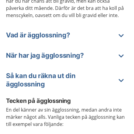
när du har chans att bli gravid, men kan också
påverka ditt mående. Därför är det bra att ha koll på
menscykeln, oavsett om du vill bli gravid eller inte.
Vad är ägglossning?
När har jag ägglossning?
Så kan du räkna ut din
ägglossning
Tecken på ägglossning
En del känner av sin ägglossning, medan andra inte
märker något alls. Vanliga tecken på ägglossning kan
till exempel vara följande: