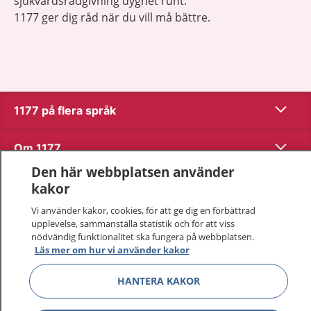
sjukvårdsrådgivning dygnet runt.
1177 ger dig råd när du vill må bättre.
Visa inn
1177 på flera språk
Visa inn
Om 1177
Den här webbplatsen använder
Visa inn
Kontakt
kakor
Vi använder kakor, cookies, för att ge dig en förbättrad
upplevelse, sammanställa statistik och för att viss
Behandling av personuppgifter
nödvändig funktionalitet ska fungera på webbplatsen.
Läs mer om hur vi använder kakor
Hantering av kakor
HANTERA KAKOR