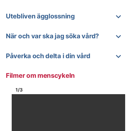
Utebliven ägglossning
När och var ska jag söka vård?
Påverka och delta i din vård
Filmer om menscykeln
Bild
1
Bild
1
1
/
3