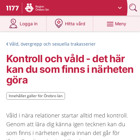
Du har valt region
Örebro län
.
Till startsidan för 1177
på 1177.se
på 1177.se
Meny
Logga in
Hitta vård
Våld, övergrepp och sexuella trakasserier
Kontroll och våld - det här
kan du som finns i närheten
göra
Innehållet gäller för Örebro län
Innehållet gäller för Örebro län
Våld i nära relationer startar alltid med kontroll.
Genom att lära dig känna igen tecknen kan du
som finns i närheten agera innan det går för