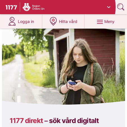
Du har valt region
Örebro län
.
Till startsidan för 1177
på 1177.se
på 1177.se
Meny
Logga in
Hitta vård
1177
1177 direkt
–
sök vård digitalt