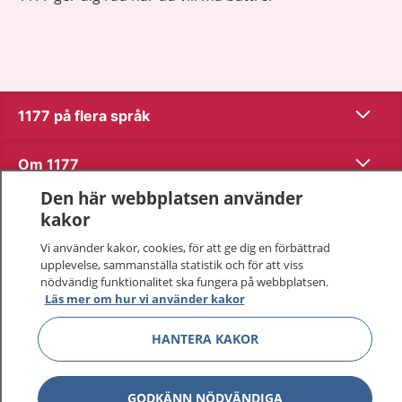
Visa inn
1177 på flera språk
Visa inn
Om 1177
Den här webbplatsen använder
Visa inn
Kontakt
kakor
Vi använder kakor, cookies, för att ge dig en förbättrad
upplevelse, sammanställa statistik och för att viss
Behandling av personuppgifter
nödvändig funktionalitet ska fungera på webbplatsen.
Läs mer om hur vi använder kakor
Hantering av kakor
HANTERA KAKOR
Inställningar för kakor
GODKÄNN NÖDVÄNDIGA