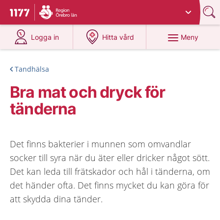
Du har valt region
Örebro län
.
Till startsidan för 1177
på 1177.se
på 1177.se
Meny
Logga in
Hitta vård
Tandhälsa
Bra mat och dryck för
tänderna
Det finns bakterier i munnen som omvandlar
socker till syra när du äter eller dricker något sött.
Det kan leda till frätskador och hål i tänderna, om
det händer ofta. Det finns mycket du kan göra för
att skydda dina tänder.