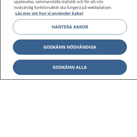
upplevelse, sammanställa statistik och för att viss
1177 ger dig råd när du vill må bättre.
nödvändig funktionalitet ska fungera på webbplatsen.
Läs mer om hur vi använder kakor
HANTERA KAKOR
Visa inn
1177 på flera språk
GODKÄNN NÖDVÄNDIGA
Visa inn
Om 1177
GODKÄNN ALLA
Visa inn
Kontakt
Behandling av personuppgifter
Hantering av kakor
Inställningar för kakor