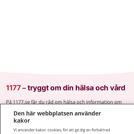
1177
–
tryggt om din hälsa och vård
På 1177.se får du råd om hälsa och information om
sjukdomar och vilka mottagningar du kan kontakta.
Den här webbplatsen använder
Logga in för att läsa din journal och göra dina
kakor
vårdärenden. Ring telefonnummer 1177 för
Vi använder kakor, cookies, för att ge dig en förbättrad
sjukvårdsrådgivning dygnet runt.