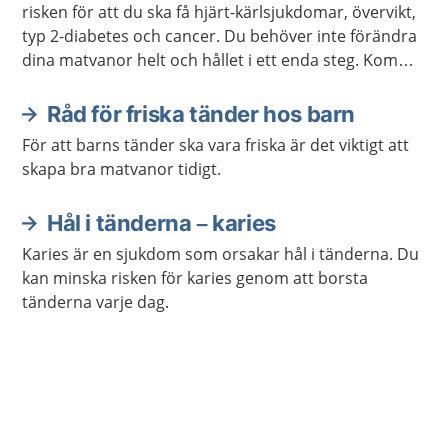
risken för att du ska få hjärt-kärlsjukdomar, övervikt,
typ 2-diabetes och cancer. Du behöver inte förändra
dina matvanor helt och hållet i ett enda steg. Kom
ihåg att varje liten förändring kan göra stor skillnad.
Råd för friska tänder hos barn
För att barns tänder ska vara friska är det viktigt att
skapa bra matvanor tidigt.
Hål i tänderna – karies
Karies är en sjukdom som orsakar hål i tänderna. Du
kan minska risken för karies genom att borsta
tänderna varje dag.