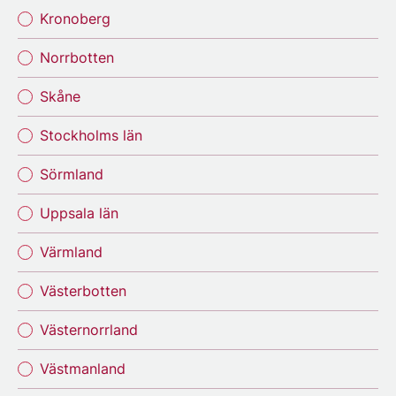
Kronoberg
Norrbotten
Skåne
Stockholms län
Sörmland
Uppsala län
Värmland
Västerbotten
Västernorrland
Västmanland