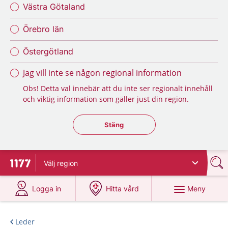
Västra Götaland
Örebro län
Östergötland
Jag vill inte se någon regional information
Obs! Detta val innebär att du inte ser regionalt innehåll
och viktig information som gäller just din region.
Stäng regionsväljaren
Stäng
Välj
region
Till startsidan för 1177
på 1177.se
på 1177.se
Meny
Logga in
Hitta vård
Leder