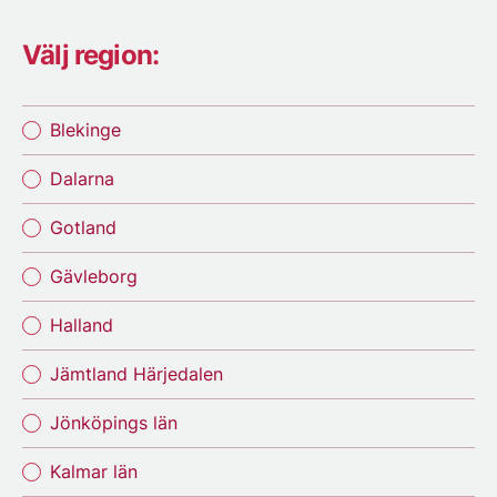
Välj region:
Blekinge
Dalarna
Gotland
Gävleborg
Halland
Jämtland Härjedalen
Jönköpings län
Kalmar län