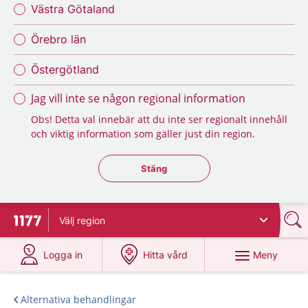
Västra Götaland
Örebro län
Östergötland
Jag vill inte se någon regional information
Obs! Detta val innebär att du inte ser regionalt innehåll
och viktig information som gäller just din region.
Stäng regionsväljaren
Stäng
Välj
region
Till startsidan för 1177
på 1177.se
på 1177.se
Meny
Logga in
Hitta vård
Alternativa behandlingar