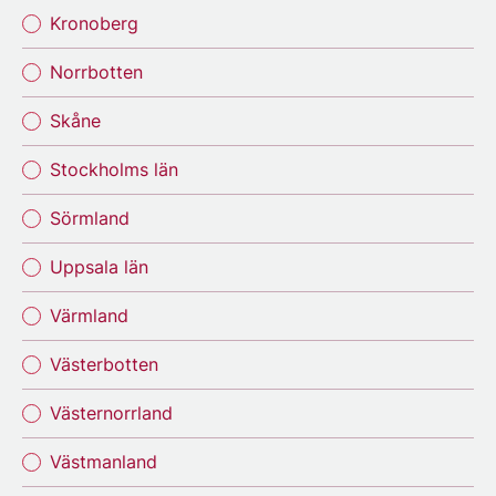
Kronoberg
Norrbotten
Skåne
Stockholms län
Sörmland
Uppsala län
Värmland
Västerbotten
Västernorrland
Västmanland