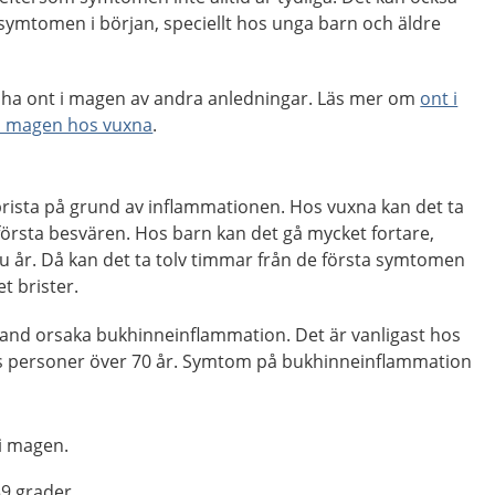
 symtomen i början, speciellt hos unga barn och äldre
 ha ont i magen av andra anledningar. Läs mer om
ont i
i magen hos vuxna
.
rista på grund av inflammationen. Hos vuxna kan det ta
e första besvären. Hos barn kan det gå mycket fortare,
ju år. Då kan det ta tolv timmar från de första symtomen
t brister.
land orsaka bukhinneinflammation. Det är vanligast hos
os personer över 70 år. Symtom på bukhinneinflammation
i magen.
39 grader.