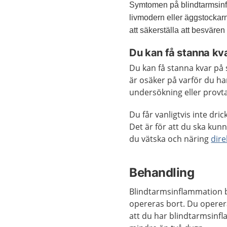
Symtomen på blindtarmsinf
livmodern eller äggstockar
att säkerställa att besväre
Du kan få stanna kv
Du kan få stanna kvar på
är osäker på varför du h
undersökning eller provt
Du får vanligtvis inte dri
Det är för att du ska kun
du vätska och näring
dire
Behandling
Blindtarmsinflammation 
opereras bort. Du operera
att du har blindtarmsinf