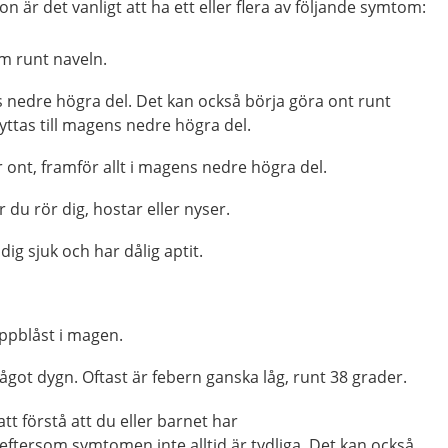
 är det vanligt att ha ett eller flera av följande symtom:
m runt naveln.
s nedre högra del. Det kan också börja göra ont runt
yttas till magens nedre högra del.
ont, framför allt i magens nedre högra del.
 du rör dig, hostar eller nyser.
dig sjuk och har dålig aptit.
ppblåst i magen.
något dygn. Oftast är febern ganska låg, runt 38 grader.
att förstå att du eller barnet har
ftersom symtomen inte alltid är tydliga. Det kan också