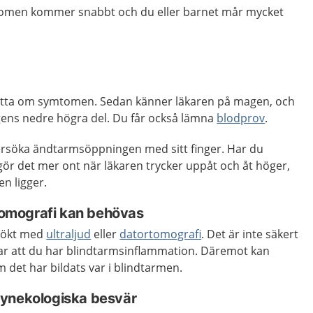
omen kommer snabbt och du eller barnet mår mycket
rätta om symtomen. Sedan känner läkaren på magen, och
ens nedre högra del. Du får också lämna
blodprov
.
rsöka ändtarmsöppningen med sitt finger. Har du
ör det mer ont när läkaren trycker uppåt och åt höger,
en ligger.
rtomografi kan behövas
sökt med
ultraljud
eller
datortomografi
. Det är inte säkert
ar att du har blindtarmsinflammation. Däremot kan
det har bildats var i blindtarmen.
gynekologiska besvär