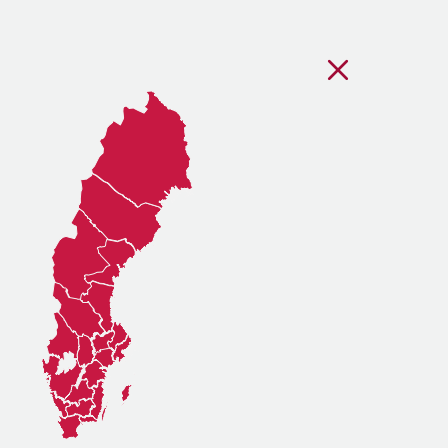
Stäng regionsvälj