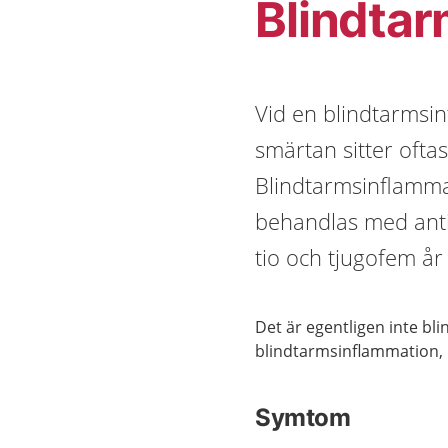
Blindta
Vid en blindtarmsi
smärtan sitter ofta
Blindtarmsinflamma
behandlas med antib
tio och tjugofem år
Det är egentligen inte b
blindtarmsinflammation, u
Symtom