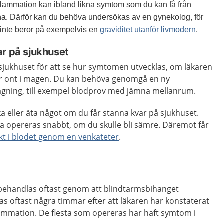
lammation kan ibland likna symtom som du kan få från
na. Därför kan du behöva undersökas av en gynekolog, för
n inte beror på exempelvis en
graviditet utanför livmodern
.
ar på sjukhuset
 sjukhuset för att se hur symtomen utvecklas, om läkaren
ar ont i magen. Du kan behöva genomgå en ny
agning, till exempel blodprov med jämna mellanrum.
cka eller äta något om du får stanna kvar på sjukhuset.
na opereras snabbt, om du skulle bli sämre. Däremot får
kt i blodet genom en venkateter
.
behandlas oftast genom att blindtarmsbihanget
s oftast några timmar efter att läkaren har konstaterat
lammation. De flesta som opereras har haft symtom i