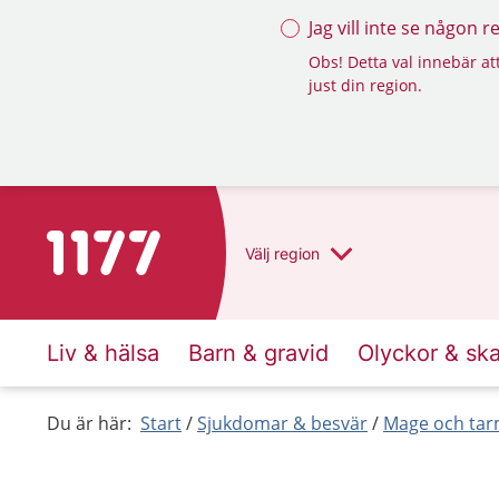
Jag vill inte se någon 
Obs! Detta val innebär att
just din region.
Till startsidan för 1177
Välj
region
Liv & hälsa
Barn & gravid
Olyckor & sk
Du är här:
Start
Sjukdomar & besvär
Mage och ta