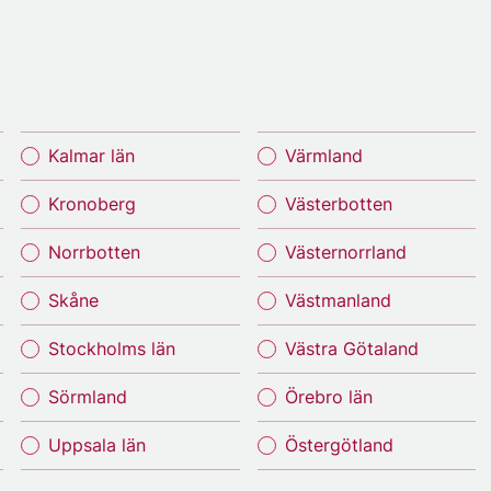
Kalmar län
Värmland
Kronoberg
Västerbotten
Norrbotten
Västernorrland
Skåne
Västmanland
Stockholms län
Västra Götaland
Sörmland
Örebro län
Uppsala län
Östergötland