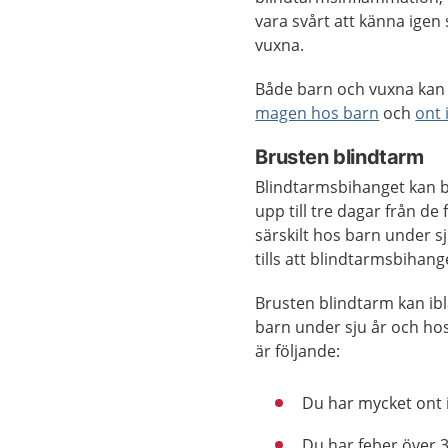
vara svårt att känna igen
vuxna.
Både barn och vuxna kan
magen hos barn
och
ont 
Brusten blindtarm
Blindtarmsbihanget kan b
upp till tre dagar från d
särskilt hos barn under s
tills att blindtarmsbihange
Brusten blindtarm kan ib
barn under sju år och h
är följande:
Du har mycket ont 
Du har feber över 