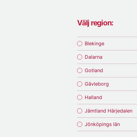
Välj region:
Blekinge
Dalarna
Gotland
Gävleborg
Halland
Jämtland Härjedalen
Jönköpings län