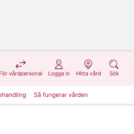
på 1177.se
på 1177.se
på 1177.se
på 1177.se
För vårdpersonal
Logga in
Hitta vård
Sök
ehandling
Så fungerar vården