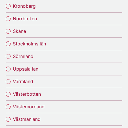
Kronoberg
Norrbotten
Skåne
Stockholms län
Sörmland
Uppsala län
Värmland
Västerbotten
Västernorrland
Västmanland