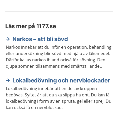
Läs mer på 1177.se
Narkos – att bli sövd
Narkos innebär att du inför en operation, behandling
eller undersökning blir sövd med hjälp av läkemedel.
Därför kallas narkos ibland också för sövning. Den
djupa sömnen tillsammans med smärtstillande
läkemedel gör att du slipper känna något och ta del
av det som händer.
Lokalbedövning och nervblockader
Lokalbedövning innebär att en del av kroppen
bedövas. Syftet är att du ska slippa ha ont. Du kan få
lokalbedövning i form av en spruta, gel eller sprej. Du
kan också få en nervblockad.