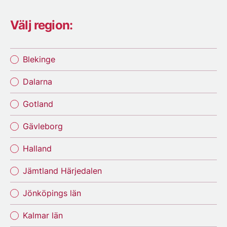
Välj region:
Blekinge
Dalarna
Gotland
Gävleborg
Halland
Jämtland Härjedalen
Jönköpings län
Kalmar län