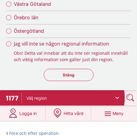
Västra Götaland
Örebro län
Östergötland
Jag vill inte se någon regional information
Obs! Detta val innebär att du inte ser regionalt innehåll
och viktig information som gäller just din region.
Stäng regionsväljaren
Stäng
Välj
region
Till startsidan för 1177
på 1177.se
på 1177.se
Meny
Logga in
Hitta vård
Före och efter operation