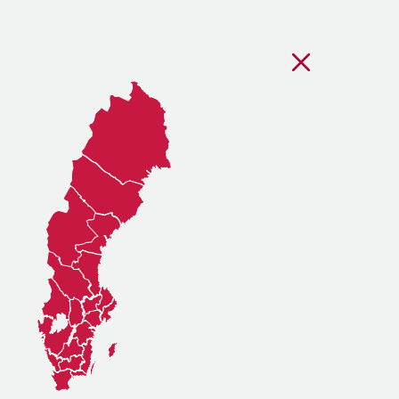
Stäng regionsvälj