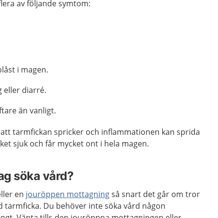
 flera av följande symtom:
låst i magen.
 eller diarré.
tare än vanligt.
att tarmfickan spricker och inflammationen kan sprida
ket sjuk och får mycket ont i hela magen.
jag söka vård?
ller en
jouröppen mottagning
så snart det går om tror
d tarmficka. Du behöver inte söka vård någon
ngt. Vänta tills den jouröppna mottagningen eller