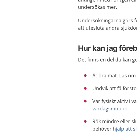
undersökas mer.
Undersökningarna görs fö
att utesluta andra sjukd
Hur kan jag före
Det finns en del du kan g
Ät bra mat. Läs om
Undvik att få först
Var fysiskt aktiv i
vardagsmotion
.
Rök mindre eller sl
behöver
hjälp att s