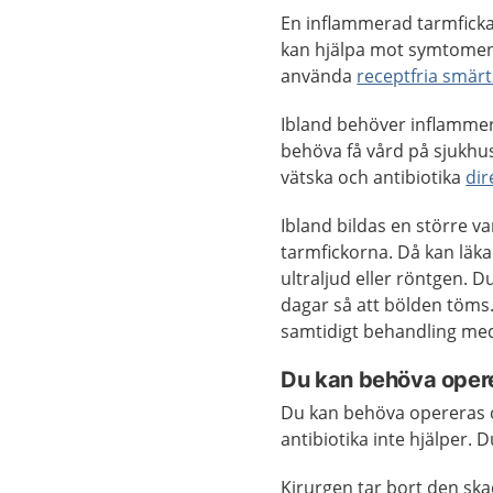
En inflammerad tarmficka 
kan hjälpa mot symtomen 
använda
receptfria smärt
Ibland behöver inflamme
behöva få vård på sjukhu
vätska och antibiotika
dir
Ibland bildas en större 
tarmfickorna. Då kan läk
ultraljud eller röntgen. D
dagar så att bölden töms.
samtidigt behandling med 
Du kan behöva oper
Du kan behöva opereras 
antibiotika inte hjälper. 
Kirurgen tar bort den sk