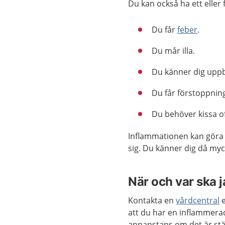
Du kan också ha ett eller
Du får
feber
.
Du mår illa.
Du känner dig uppb
Du får förstoppning
Du behöver kissa of
Inflammationen kan göra 
sig. Du känner dig då myc
När och var ska 
Kontakta en
vårdcentral
e
att du har en inflammera
annanstans om det är stä