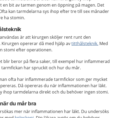
 ut en bit av tarmen genom en öppning på magen. Det
 Ofta kan tarmdelarna sys ihop efter tre till sex månader
re ha stomin.
ålsteknik
nvändas är att kirurgen sköljer rent runt den
 Kirurgen opererar då med hjälp av
titthålsteknik.
Med
en stomi efter operationen.
t blir beror på flera saker, till exempel hur inflammerad
 tarmfickan har spruckit och hur du mår.
man ofta har inflammerade tarmfickor som ger mycket
ereras. Då opereras du när inflammationen har läkt.
sy ihop tarmdelarna direkt och du behöver ingen stomi.
 när du mår bra
sökas mer när inflammationen har läkt. Du undersöks
ler med
koloskopi
. Din läkare avgör om du behöver