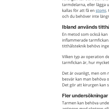
tarmdelarna, eller lägga
kallas för att få en
stomi
.
och du behöver inte läng
Ibland används titth
En metod som också kan a
inflammerade tarmfickan.
titthålsteknik behövs ing
Vilken typ av operation de
tarmfickan är, hur mycket
Det är ovanligt, men om 
besvär kan man behöva op
Det gör att kirurgen kan 
Fler undersökningar
Tarmen kan behöva under
antingen med röntgen el