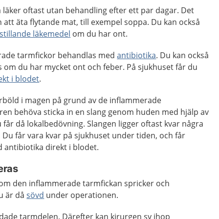
läker oftast utan behandling efter ett par dagar. Det
att äta flytande mat, till exempel soppa. Du kan också
stillande läkemedel
om du har ont.
rade tarmfickor behandlas med
antibiotika
. Du kan också
s om du har mycket ont och feber. På sjukhuset får du
ekt i blodet
.
varböld i magen på grund av de inflammerade
aren behöva sticka in en slang genom huden med hjälp av
u får då lokalbedövning. Slangen ligger oftast kvar några
 Du får vara kvar på sjukhuset under tiden, och får
antibiotika direkt i blodet.
eras
om den inflammerade tarmfickan spricker och
Du är då
sövd
under operationen.
adade tarmdelen. Därefter kan kirurgen sy ihop