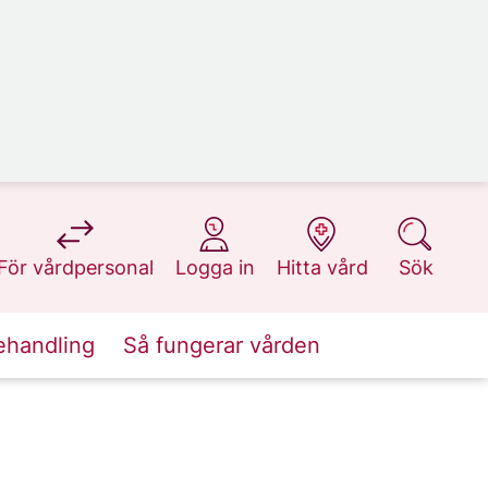
på 1177.se
på 1177.se
på 1177.se
på 1177.se
För vårdpersonal
Logga in
Hitta vård
Sök
ehandling
Så fungerar vården