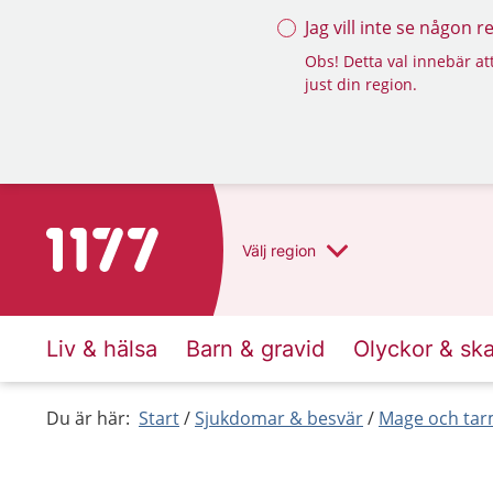
Jag vill inte se någon 
Obs! Detta val innebär att
just din region.
Till startsidan för 1177
Välj
region
Liv & hälsa
Barn & gravid
Olyckor & sk
Du är här:
Start
Sjukdomar & besvär
Mage och ta