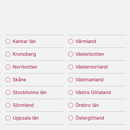
Kalmar län
Värmland
Kronoberg
Västerbotten
Norrbotten
Västernorrland
Skåne
Västmanland
Stockholms län
Västra Götaland
Sörmland
Örebro län
Uppsala län
Östergötland