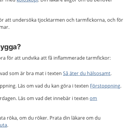
r att undersöka tjocktarmen och tarmfickorna, och för
omar.
bygga?
öra för att undvika att få inflammerade tarmfickor:
 vad som är bra mat i texten
Så äter du hälsosamt
.
oppning. Läs om vad du kan göra i texten
Förstoppning
.
 vardagen. Läs om vad det innebär i texten
om
uta röka, om du röker. Prata din läkare om du
luta
.