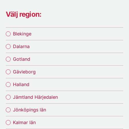
Välj region:
Blekinge
Dalarna
Gotland
Gävleborg
Halland
Jämtland Härjedalen
Jönköpings län
Kalmar län