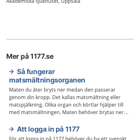
Akademiska sjukhuset,
Uppsala
Mer på 1177.se
Så fungerar
matsmältningsorganen
Maten du äter bryts ner medan den passerar
genom din kropp. Det kallas matsmältning eller
matspjälkning. Olika organ och körtlar hjälper till
med matsmältningen. Maten behöver brytas ner
för att kroppen ska kunna ta upp näringen som
maten innehåller.
Att logga in på 1177
För att logga in på 1177 behöver du ha ett svenskt