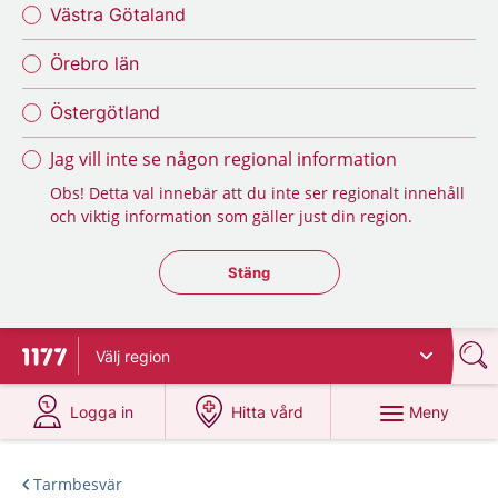
Västra Götaland
Örebro län
Östergötland
Jag vill inte se någon regional information
Obs! Detta val innebär att du inte ser regionalt innehåll
och viktig information som gäller just din region.
Stäng regionsväljaren
Stäng
Välj
region
Till startsidan för 1177
på 1177.se
på 1177.se
Meny
Logga in
Hitta vård
Tarmbesvär