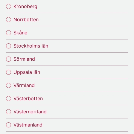
Kronoberg
Norrbotten
Skåne
Stockholms län
Sörmland
Uppsala län
Värmland
Västerbotten
Västernorrland
Västmanland