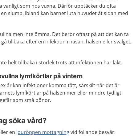
ika vanligt som hos vuxna. Därför upptäcker du ofta
v en slump. Ibland kan barnet luta huvudet åt sidan med
vullna men inte ömma. Det beror oftast på att det kan ta
 gå tillbaka efter en infektion i näsan, halsen eller svalget,
te helt tillbaka i storlek trots att infektionen har läkt.
svullna lymfkörtlar på vintern
ex år kan infektioner komma tätt, särskilt när det är
arnets lymfkörtlar på halsen mer eller mindre tydligt
ngefär som små bönor.
jag söka vård?
ller en
jouröppen mottagning
vid följande besvär: