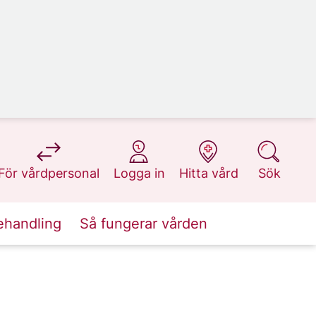
på 1177.se
på 1177.se
på 1177.se
på 1177.se
För vårdpersonal
Logga in
Hitta vård
Sök
ehandling
Så fungerar vården