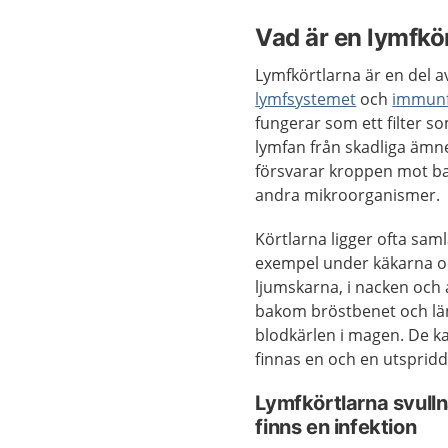
Vad är en lymfkö
Lymfkörtlarna är en del a
lymfsystemet
och
immunf
fungerar som ett filter s
lymfan från skadliga ämn
försvarar kroppen mot ba
andra mikroorganismer.
Körtlarna ligger ofta samla
exempel under käkarna 
ljumskarna, i nacken och
bakom bröstbenet och lä
blodkärlen i magen. De k
finnas en och en utspridd
Lymfkörtlarna svull
finns en infektion