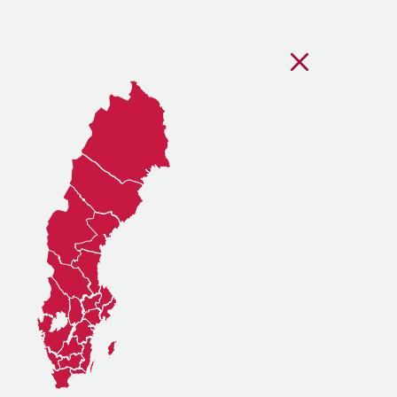
Stäng regionsvälj