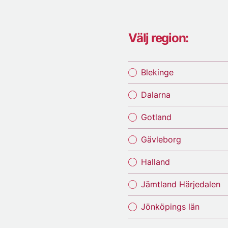
Välj region:
Blekinge
Dalarna
Gotland
Gävleborg
Halland
Jämtland Härjedalen
Jönköpings län