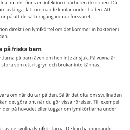
lna om det finns en infektion i närheten i kroppen. Då
om avlånga, lätt ömmande knölar under huden. Att
ror på att de sätter igång immunförsvaret.
tion direkt i en lymfkörtel om det kommer in bakterier i
den.
 på friska barn
tlarna på barn även om hen inte är sjuk. På vuxna är
a stora som ett risgryn och brukar inte kännas.
 vara öm när du tar på den. Så är det ofta om svullnaden
kan det göra ont när du gör vissa rörelser. Till exempel
vrider på huvudet eller tuggar om lymfkörtlarna under
vär av de svullna lymfkörtlarna. De kan ha ömmande