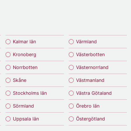
Kalmar län
Värmland
Kronoberg
Västerbotten
Norrbotten
Västernorrland
Skåne
Västmanland
Stockholms län
Västra Götaland
Sörmland
Örebro län
Uppsala län
Östergötland