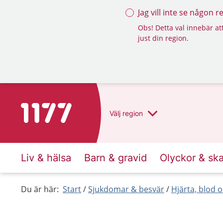
Jag vill inte se någon 
Obs! Detta val innebär att
just din region.
Till startsidan för 1177
Välj
region
Liv & hälsa
Barn & gravid
Olyckor & sk
Du är här:
Start
Sjukdomar & besvär
Hjärta, blod o