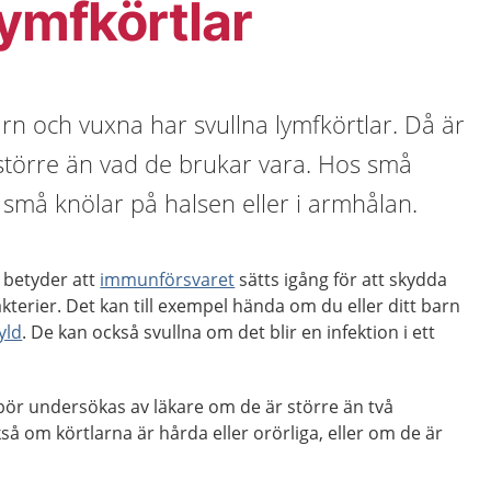
lymfkörtlar
barn och vuxna har svullna lymfkörtlar. Då är
törre än vad de brukar vara. Hos små
små knölar på halsen eller i armhålan.
r betyder att
immunförsvaret
sätts igång för att skydda
terier. Det kan till exempel hända om du eller ditt barn
yld
. De kan också svullna om det blir en infektion i ett
bör undersökas av läkare om de är större än två
så om körtlarna är hårda eller orörliga, eller om de är