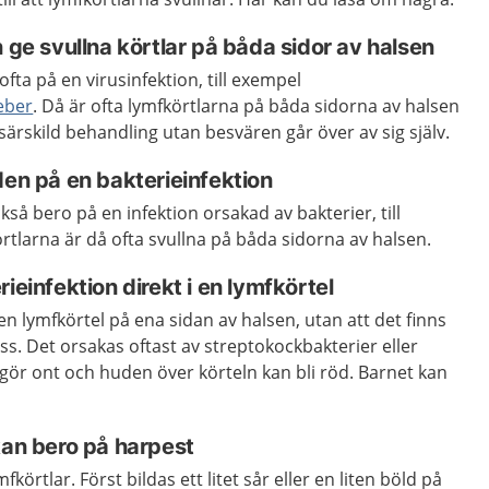
n ge svullna körtlar på båda sidor av halsen
ofta på en virusinfektion, till exempel
eber
. Då är ofta lymfkörtlarna på båda sidorna av halsen
särskild behandling utan besvären går över av sig själv.
den på en bakterieinfektion
kså bero på en infektion orsakad av bakterier, till
tlarna är då ofta svullna på båda sidorna av halsen.
ieinfektion direkt i en lymfkörtel
 en lymfkörtel på ena sidan av halsen, utan att det finns
uss. Det orsakas oftast av streptokockbakterier eller
 gör ont och huden över körteln kan bli röd. Barnet kan
kan bero på harpest
fkörtlar. Först bildas ett litet sår eller en liten böld på