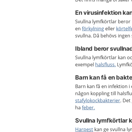
En virusinfektion ka
Svullna lymfkörtlar beror 
en
förkylning
eller
körtelf
svullna. Då behövs ingen 
Ibland beror svullna
Svullna lymfkörtlar kan oc
exempel
halsfluss.
Lymfkör
Barn kan få en bakter
Barn kan få en infektion i
någon koppling till halsfl
stafylokockbakterier
. Det
ha
feber.
Svullna lymfkörtlar 
Harpest
kan ge svullna lym