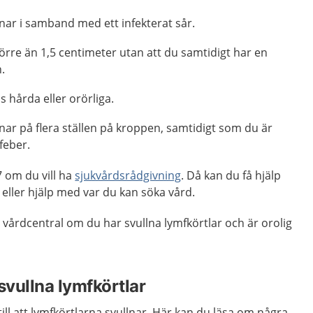
nar i samband med ett infekterat sår.
örre än 1,5 centimeter utan att du samtidigt har en
n.
 hårda eller orörliga.
nar på flera ställen på kroppen, samtidigt som du är
 feber.
 om du vill ha
sjukvårdsrådgivning
. Då kan du få hjälp
ler hjälp med var du kan söka vård.
vårdcentral om du har svullna lymfkörtlar och är orolig
 svullna lymfkörtlar
ill att lymfkörtlarna svullnar. Här kan du läsa om några.