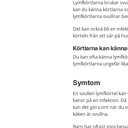
Lymfkörtlarna brukar svul
kan du känna körtlarna s
lymfkörtlarna svullnar be
Det kan också bli en infek
körteln från ett sår på hu
Körtlarna kan kännas
Du kan ofta känna lymfkör
lymfkörtlarna ungefär lik
Symtom
En svullen lymfkörtel kan
beror på en infektion. Då 
kan det göra ont när du 
käken är svullna.
Barn har oftast inga bes