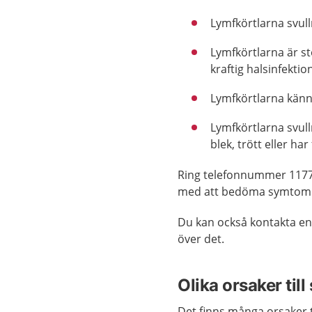
Lymfkörtlarna svull
Lymfkörtlarna är st
kraftig halsinfektio
Lymfkörtlarna känns
Lymfkörtlarna svull
blek, trött eller har
Ring telefonnummer 1177
med att bedöma symtom el
Du kan också kontakta en 
över det.
Olika orsaker till
Det finns många orsaker t