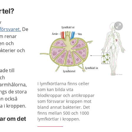
rtel?
v
örsvaret.
De
om renar
en och
kterier och
de till
och
Förstora bilden
I lymfkörtlarna finns celler
 armhålorna,
som kan bilda vita
ngs de stora
blodkroppar och antikroppar
an också
som försvarar kroppen mot
a i kroppen.
bland annat bakterier. Det
finns mellan 500 och 1000
nar om det
lymfkörtlar i kroppen.