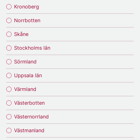
Kronoberg
Norrbotten
Skåne
Stockholms län
Sörmland
Uppsala län
Värmland
Västerbotten
Västernorrland
Västmanland