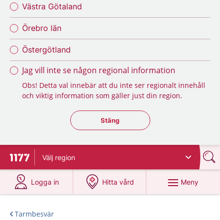
Västra Götaland
Örebro län
Östergötland
Jag vill inte se någon regional information
Obs! Detta val innebär att du inte ser regionalt innehåll
och viktig information som gäller just din region.
Stäng regionsväljaren
Stäng
Välj
region
Till startsidan för 1177
på 1177.se
på 1177.se
Meny
Logga in
Hitta vård
Tarmbesvär