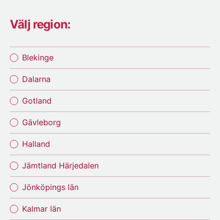
Välj region:
Blekinge
Dalarna
Gotland
Gävleborg
Halland
Jämtland Härjedalen
Jönköpings län
Kalmar län