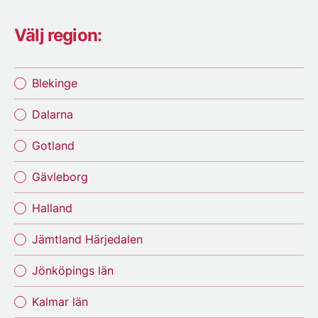
Välj region:
Blekinge
Dalarna
Gotland
Gävleborg
Halland
Jämtland Härjedalen
Jönköpings län
Kalmar län