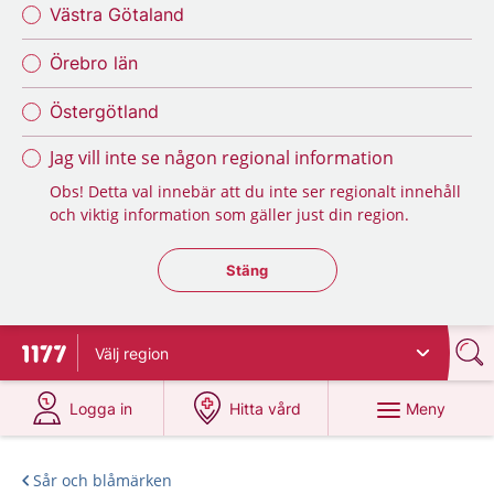
Västra Götaland
Örebro län
Östergötland
Jag vill inte se någon regional information
Obs! Detta val innebär att du inte ser regionalt innehåll
och viktig information som gäller just din region.
Stäng regionsväljaren
Stäng
Välj
region
Till startsidan för 1177
på 1177.se
på 1177.se
Meny
Logga in
Hitta vård
Sår och blåmärken