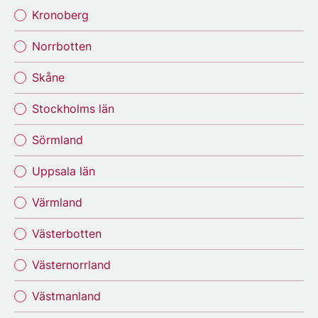
Kronoberg
Norrbotten
Skåne
Stockholms län
Sörmland
Uppsala län
Värmland
Västerbotten
Västernorrland
Västmanland