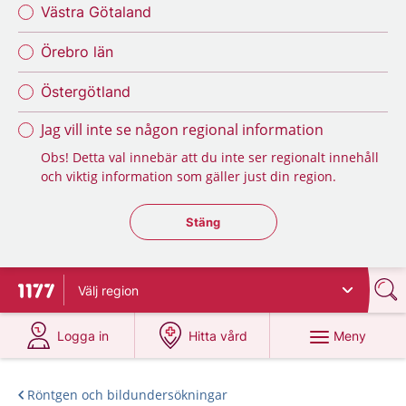
Västra Götaland
Örebro län
Östergötland
Jag vill inte se någon regional information
Obs! Detta val innebär att du inte ser regionalt innehåll
och viktig information som gäller just din region.
Stäng regionsväljaren
Stäng
Välj
region
Till startsidan för 1177
på 1177.se
på 1177.se
Meny
Logga in
Hitta vård
Röntgen och bildundersökningar