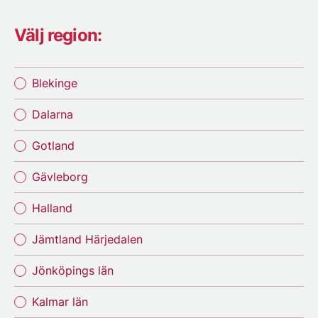
Välj region:
Blekinge
Dalarna
Gotland
Gävleborg
Halland
Jämtland Härjedalen
Jönköpings län
Kalmar län