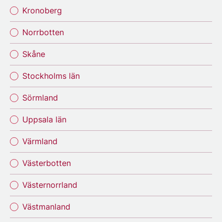
Kronoberg
Norrbotten
Skåne
Stockholms län
Sörmland
Uppsala län
Värmland
Västerbotten
Västernorrland
Västmanland