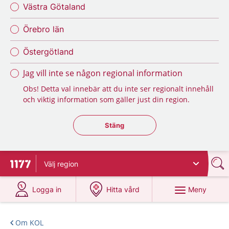
Västra Götaland
Örebro län
Östergötland
Jag vill inte se någon regional information
Obs! Detta val innebär att du inte ser regionalt innehåll
och viktig information som gäller just din region.
Stäng regionsväljaren
Stäng
Välj
region
Till startsidan för 1177
på 1177.se
på 1177.se
Meny
Logga in
Hitta vård
Om KOL