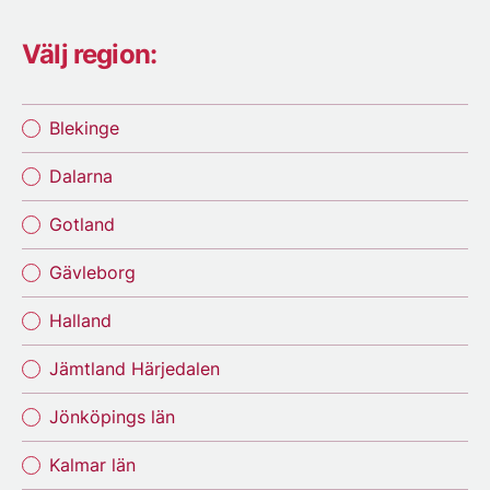
Välj region:
Blekinge
Dalarna
Gotland
Gävleborg
Halland
Jämtland Härjedalen
Jönköpings län
Kalmar län