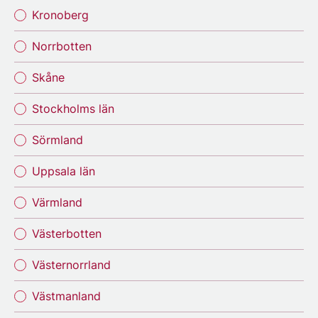
Kronoberg
Norrbotten
Skåne
Stockholms län
Sörmland
Uppsala län
Värmland
Västerbotten
Västernorrland
Västmanland