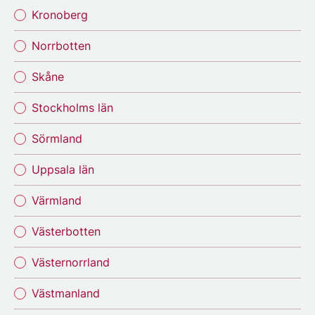
Kronoberg
Norrbotten
Skåne
Stockholms län
Sörmland
Uppsala län
Värmland
Västerbotten
Västernorrland
Västmanland