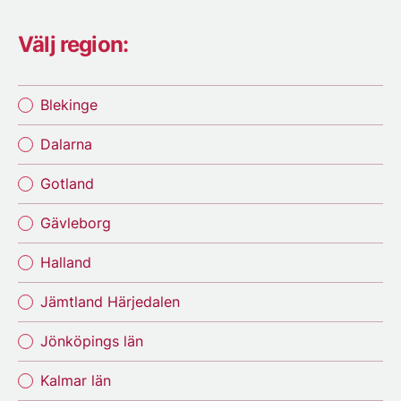
Välj region:
Blekinge
Dalarna
Gotland
Gävleborg
Halland
Jämtland Härjedalen
Jönköpings län
Kalmar län