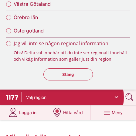
Västra Götaland
Örebro län
Östergötland
Jag vill inte se någon regional information
Obs! Detta val innebär att du inte ser regionalt innehåll
och viktig information som gäller just din region.
Stäng regionsväljaren
Stäng
Välj
region
Till startsidan för 1177
på 1177.se
på 1177.se
Meny
Logga in
Hitta vård