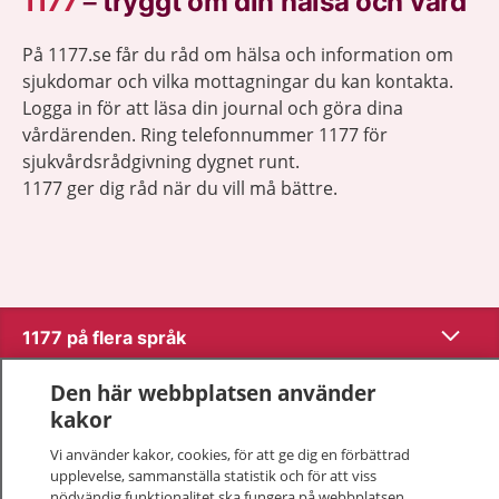
1177
–
tryggt om din hälsa och vård
På 1177.se får du råd om hälsa och information om
sjukdomar och vilka mottagningar du kan kontakta.
Logga in för att läsa din journal och göra dina
vårdärenden. Ring telefonnummer 1177 för
sjukvårdsrådgivning dygnet runt.
1177 ger dig råd när du vill må bättre.
Visa inn
1177 på flera språk
Visa inn
Den här webbplatsen använder
Om 1177
kakor
Visa inn
Vi använder kakor, cookies, för att ge dig en förbättrad
Kontakt
upplevelse, sammanställa statistik och för att viss
nödvändig funktionalitet ska fungera på webbplatsen.