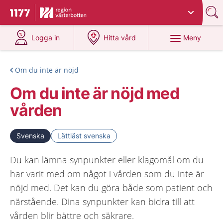
Du har valt region
Västerbotten
.
Till startsidan för 1177
på 1177.se
på 1177.se
Meny
Logga in
Hitta vård
Om du inte är nöjd
Om du inte är nöjd med
vården
Svenska
Lättläst svenska
Du kan lämna synpunkter eller klagomål om du
har varit med om något i vården som du inte är
nöjd med. Det kan du göra både som patient och
närstående. Dina synpunkter kan bidra till att
vården blir bättre och säkrare.